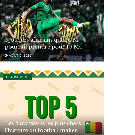
5 joueurs africains que l’OM
pourrait prendre pour 10 M€
AOÛT 5, 2026
CLASSEMENT
Les 5 transferts les plus chers de
l’histoire du football malien