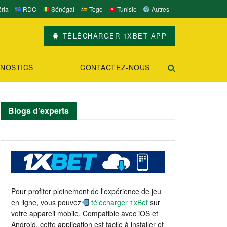
ria
RDC
Sénégal
Togo
Tunisie
Autres
TÉLÉCHARGER 1XBET APP
NOSTICS
CONTACTEZ-NOUS
Blogs d’experts
Pour profiter pleinement de l'expérience de jeu
en ligne, vous pouvez
télécharger 1xBet
sur
votre appareil mobile. Compatible avec iOS et
Android, cette application est facile à installer et