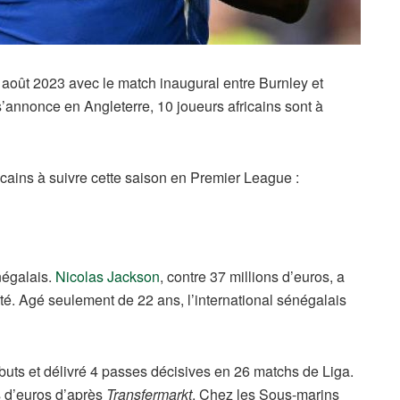
août 2023 avec le match inaugural entre Burnley et
s’annonce en Angleterre, 10 joueurs africains sont à
ricains à suivre cette saison en Premier League :
énégalais.
Nicolas Jackson
, contre 37 millions d’euros, a
té. Agé seulement de 22 ans, l’international sénégalais
2 buts et délivré 4 passes décisives en 26 matchs de Liga.
s d’euros d’après
Transfermarkt
. Chez les Sous-marins