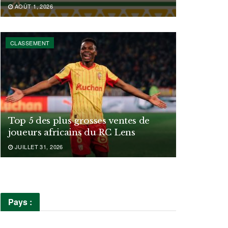
AOÛT 1, 2026
CLASSEMENT
Top 5 des plus grosses ventes de
joueurs africains du RC Lens
JUILLET 31, 2026
Pays :