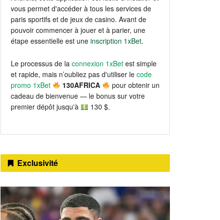
vous permet d'accéder à tous les services de
paris sportifs et de jeux de casino. Avant de
pouvoir commencer à jouer et à parier, une
étape essentielle est une
inscription 1xBet
.
Le processus de la
connexion 1xBet
est simple
et rapide, mais n’oubliez pas d'utiliser le
code
promo 1xBet
130AFRICA
pour obtenir un
cadeau de bienvenue — le bonus sur votre
premier dépôt jusqu'à
130 $.
Exclusivité