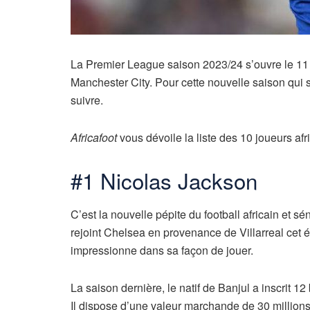
La Premier League saison 2023/24 s’ouvre le 11 
Manchester City. Pour cette nouvelle saison qui 
suivre.
Africafoot
vous dévoile la liste des 10 joueurs af
#1 Nicolas Jackson
C’est la nouvelle pépite du football africain et s
rejoint Chelsea en provenance de Villarreal cet é
impressionne dans sa façon de jouer.
La saison dernière, le natif de Banjul a inscrit 1
Il dispose d’une valeur marchande de 30 million