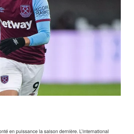
nté en puissance la saison dernière. L’international