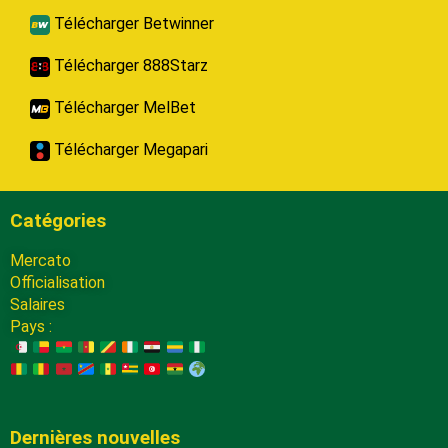
Télécharger Betwinner
Télécharger 888Starz
Télécharger MelBet
Télécharger Megapari
Catégories
Mercato
Officialisation
Salaires
Pays :
Dernières nouvelles