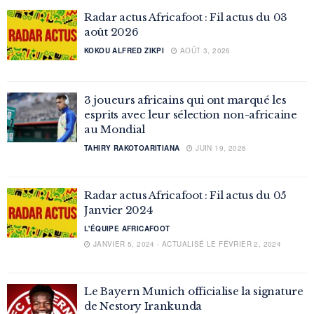
Radar actus Africafoot : Fil actus du 03
août 2026
KOKOU ALFRED ZIKPI
AOÛT 3, 2026
3 joueurs africains qui ont marqué les
esprits avec leur sélection non-africaine
au Mondial
TAHIRY RAKOTOARITIANA
JUIN 19, 2026
Radar actus Africafoot : Fil actus du 05
Janvier 2024
L'ÉQUIPE AFRICAFOOT
JANVIER 5, 2024 - ACTUALISÉ LE FÉVRIER 2, 2024
Le Bayern Munich officialise la signature
de Nestory Irankunda