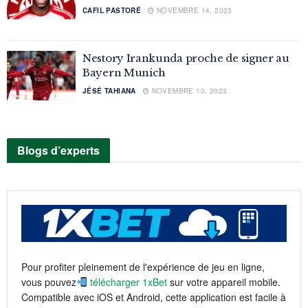
CAFIL PASTORÉ
NOVEMBRE 14, 2023
Nestory Irankunda proche de signer au
Bayern Munich
JÉSÉ TAHIANA
NOVEMBRE 10, 2023
Blogs d’experts
Pour profiter pleinement de l'expérience de jeu en ligne,
vous pouvez
télécharger 1xBet
sur votre appareil mobile.
Compatible avec iOS et Android, cette application est facile à