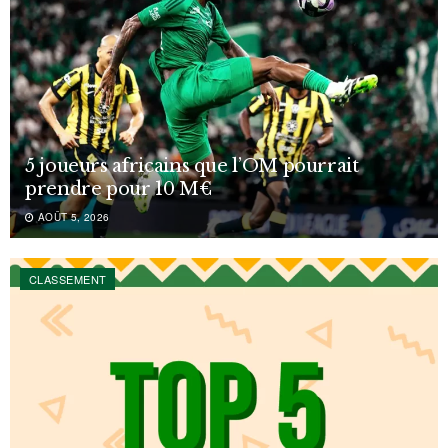
5 joueurs africains que l’OM pourrait
prendre pour 10 M€
AOÛT 5, 2026
CLASSEMENT