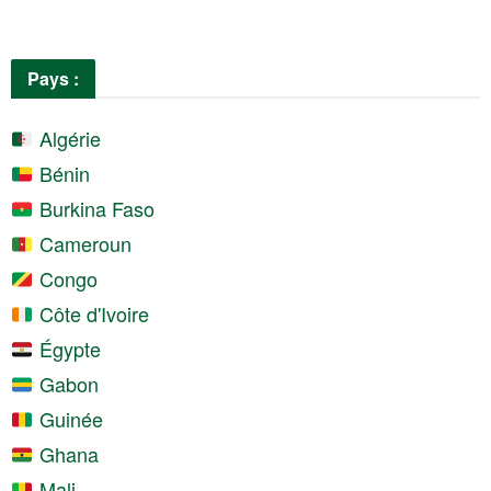
Pays :
Algérie
Bénin
Burkina Faso
Cameroun
Congo
Côte d'Ivoire
Égypte
Gabon
Guinée
Ghana
Mali