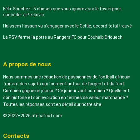
Félix Sánchez : 5 choses que vous ignorez sur le favori pour
succéder à Petkovic
Haissem Hassan va s’engager avec le Celtic, accord total trouvé
Le PSV ferme la porte au Rangers FC pour Couhaib Driouech
A propos de nous
Nous sommes une rédaction de passionnés de football africain
traitant des sujets qui tournent autour de l’argent et du foot.
Combien gagne un joueur ? Ce joueur vaut combien ? Quelle est
son histoire et son évolution en termes de valeur marchande ?
Toutes les réponses sont en détail sur notre site.
© 2022–2026 africafoot.com
Contacts