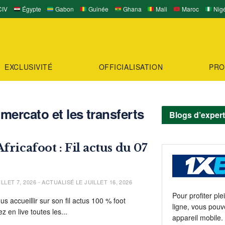
IV
Égypte
Gabon
Guinée
Ghana
Mali
Maroc
Nigé
EXCLUSIVITÉ
OFFICIALISATION
PRO
ercato et les transferts
Blogs d’exper
fricafoot : Fil actus du 07
LLET 7, 2026 - ACTUALISÉ LE JUILLET 16, 2026
Pour profiter pl
ous accueillir sur son fil actus 100 % foot
ligne, vous pouv
z en live toutes les...
appareil mobile.