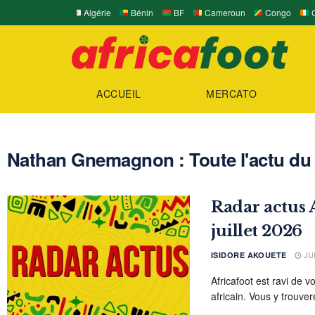
Algérie
Bénin
BF
Cameroun
Congo
C
ACCUEIL
MERCATO
Nathan Gnemagnon : Toute l'actu du m
Radar actus A
juillet 2026
JUI
ISIDORE AKOUETE
Africafoot est ravi de v
africain. Vous y trouvere