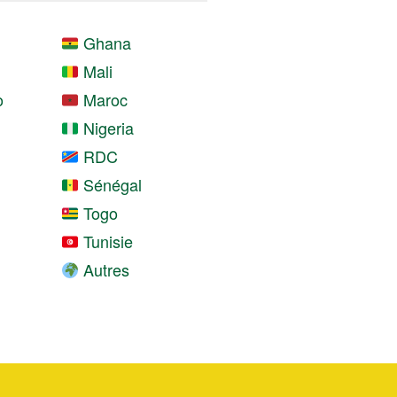
Ghana
Mali
o
Maroc
Nigeria
RDC
Sénégal
Togo
Tunisie
Autres