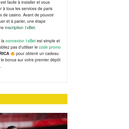
est facile à installer et vous
 à tous les services de paris
eux de casino. Avant de pouvoir
er et à parier, une étape
une
inscription 1xBet
.
 la
connexion 1xBet
est simple et
bliez pas d'utiliser le
code promo
RICA
pour obtenir un cadeau
le bonus sur votre premier dépôt
.