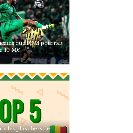
ricains que l’OM pourrait
r 10 M€
rts les plus chers de