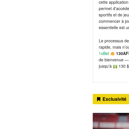
cette application 
permet d'accéder
sportifs et de j
commencer à jou
essentielle est 
Le processus de
rapide, mais n’ou
1xBet
130AF
de bienvenue — 
jusqu'à
130 $
Exclusivité