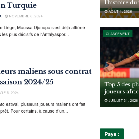
l’histoire du
 en Turquie
AOÛT 1, 2026
NOVEMBRE 6, 2024
A
de Liège, Moussa Djenepo s'est déjà affirmé
CLASSEMENT
es plus décisifs de l'Antalyaspor...
ueurs maliens sous contrat
e saison 2024/25
Top 5 des pl
joueurs afri
E 5, 2024
JUILLET 31, 2026
o estival, plusieurs joueurs maliens ont fait
 prêt. Pour certains, à cause d’un...
Pays :