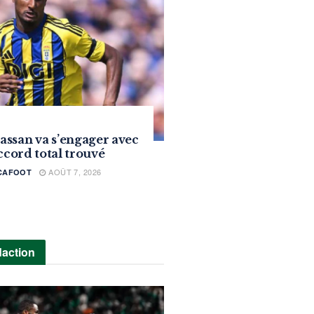
ssan va s’engager avec
accord total trouvé
AOÛT 7, 2026
ICAFOOT
daction