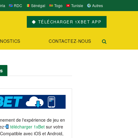
ria
RDC
Sénégal
Togo
Tunisie
Autres
TÉLÉCHARGER 1XBET APP
NOSTICS
CONTACTEZ-NOUS
ts
einement de l'expérience de jeu en
ez
télécharger 1xBet
sur votre
 Compatible avec iOS et Android,