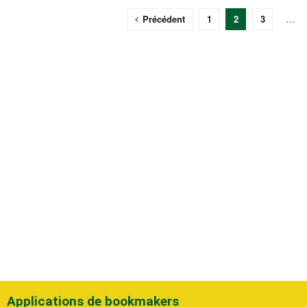
Précédent
1
2
3
…
Applications de bookmakers