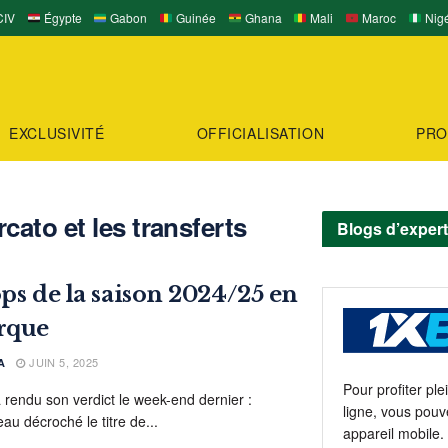
IV
Égypte
Gabon
Guinée
Ghana
Mali
Maroc
Nigé
EXCLUSIVITÉ
OFFICIALISATION
PRO
ato et les transferts
Blogs d’exper
lops de la saison 2024/25 en
rque
JUIN 5, 2025
A
Pour profiter pl
 rendu son verdict le week-end dernier :
ligne, vous pouv
u décroché le titre de...
appareil mobile.