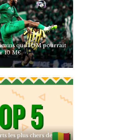
ricains que l’OM pourrait
r 10 M€
rts les plus chers de