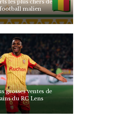
rts les plus chers de
 football malien
us grosses ventes de
cains du RC Lens