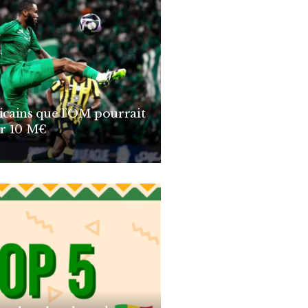
ricains que l’OM pourrait
r 10 M€