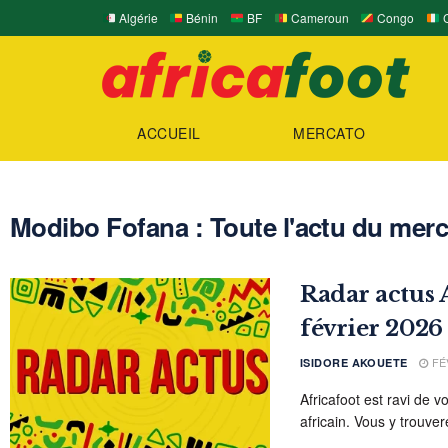
Algérie
Bénin
BF
Cameroun
Congo
C
ACCUEIL
MERCATO
Modibo Fofana : Toute l'actu du merca
Radar actus A
février 2026
FÉV
ISIDORE AKOUETE
Africafoot est ravi de v
africain. Vous y trouvere