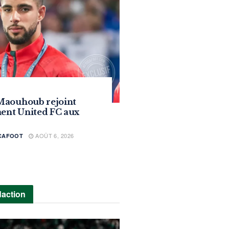
Maouhoub rejoint
ment United FC aux
AOÛT 6, 2026
ICAFOOT
daction