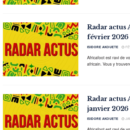
Radar actus A
février 2026
FÉV
ISIDORE AKOUETE
Africafoot est ravi de v
africain. Vous y trouvere
Radar actus A
janvier 2026
JAN
ISIDORE AKOUETE
Africafoot est ravi de v