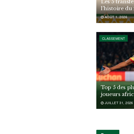
Les 5 transfe
l’histoire du
AOÛT 1, 2026
CLASSEMENT
Top 5 des pl
joueurs afri
JUILLET 31, 2026