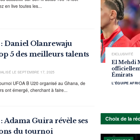
z en live toutes les...
: Daniel Olanrewaju
op 5 des meilleurs talents
EXCLUSIVITÉ
El Mehdi 
officielle
UALISÉ LE SEPTEMBRE 17, 2025
Émirats
 tournoi UFOA B U20 organisé au Ghana, de
L'ÉQUIPE AFR
s ont émergé, cherchant à faire...
Choix de la ré
 Adama Guira révèle ses
ions du tournoi