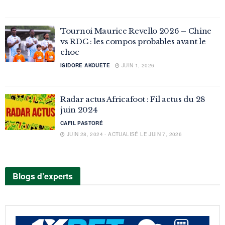
Tournoi Maurice Revello 2026 – Chine
vs RDC : les compos probables avant le
choc
ISIDORE AKOUETE
JUIN 1, 2026
Radar actus Africafoot : Fil actus du 28
juin 2024
CAFIL PASTORÉ
JUIN 28, 2024 - ACTUALISÉ LE JUIN 7, 2026
Blogs d’experts