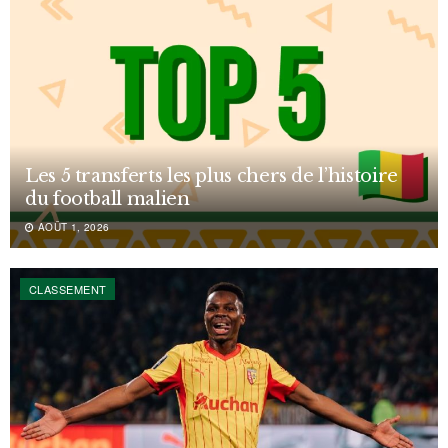
Les 5 transferts les plus chers de l’histoire
du football malien
AOÛT 1, 2026
CLASSEMENT