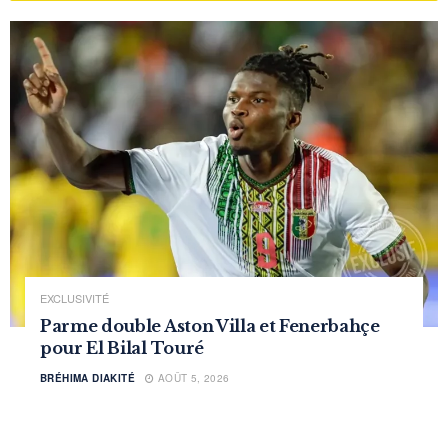
EXCLUSIVITÉ
Parme double Aston Villa et Fenerbahçe
pour El Bilal Touré
BRÉHIMA DIAKITÉ
AOÛT 5, 2026