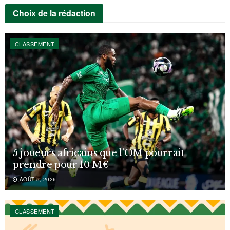
Choix de la rédaction
CLASSEMENT
5 joueurs africains que l’OM pourrait
prendre pour 10 M€
AOÛT 5, 2026
CLASSEMENT