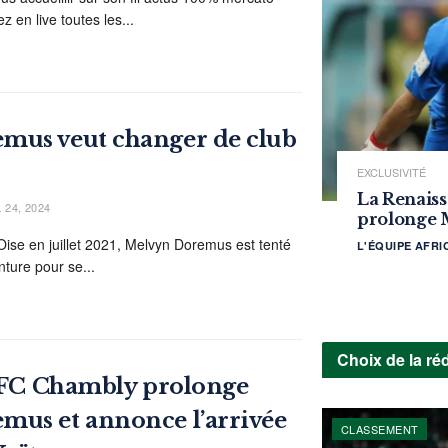
z en live toutes les...
mus veut changer de club
EXCLUSIVITÉ
La Renais
 24, 2024
prolonge 
ise en juillet 2021, Melvyn Doremus est tenté
L'ÉQUIPE AFR
nture pour se...
Choix de la ré
e FC Chambly prolonge
mus et annonce l’arrivée
CLASSEMENT