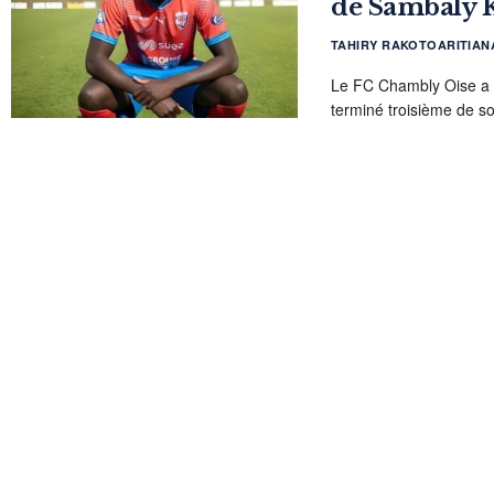
de Sambaly K
TAHIRY RAKOTOARITIAN
Le FC Chambly Oise a r
terminé troisième de so