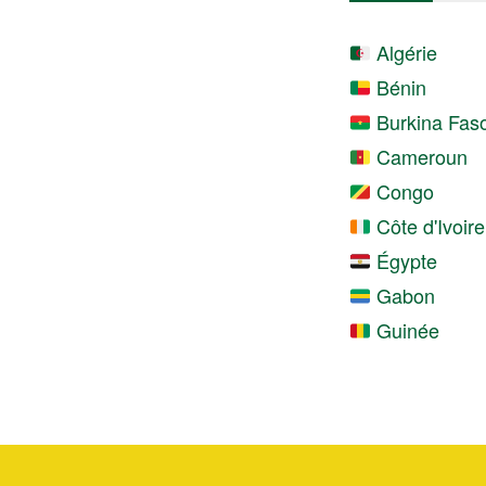
Algérie
Bénin
Burkina Fas
Cameroun
Congo
Côte d'Ivoire
Égypte
Gabon
Guinée