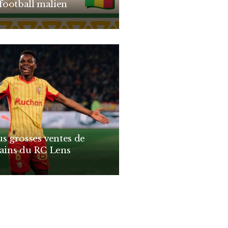
 football malien
us grosses ventes de
cains du RC Lens