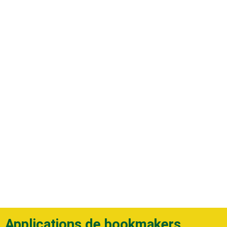
Applications de bookmakers