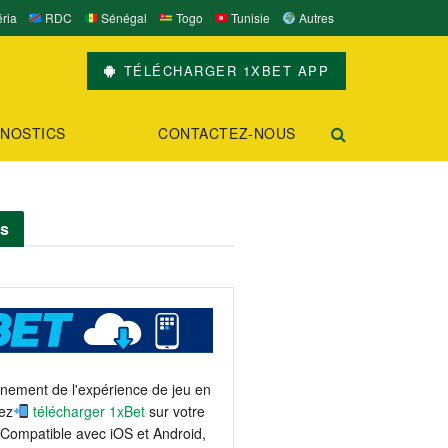
ria
RDC
Sénégal
Togo
Tunisie
Autres
TÉLÉCHARGER 1XBET APP
NOSTICS
CONTACTEZ-NOUS
ts
einement de l'expérience de jeu en
ez
télécharger 1xBet
sur votre
 Compatible avec iOS et Android,