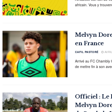
africain. Vous y trouvere
Melvyn Dore
en France
AVRIL
CAFIL PASTORÉ
Arrivé au FC Chambly O
de mettre fin à son ave
Officiel : L
Melvyn Dore