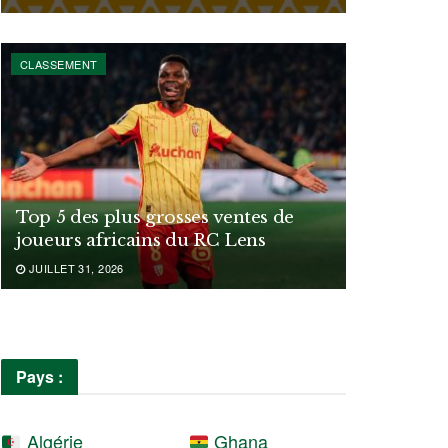
CLASSEMENT
Top 5 des plus grosses ventes de
joueurs africains du RC Lens
JUILLET 31, 2026
Pays :
Algérie
Ghana