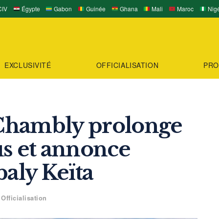
IV
Égypte
Gabon
Guinée
Ghana
Mali
Maroc
Nigé
EXCLUSIVITÉ
OFFICIALISATION
PRO
C Chambly prolonge
 et annonce
baly Keïta
Officialisation