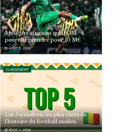
5 joueurs africains que l’OM
pourrait prendre pour 10 M€
AOÛT 5, 2026
CLASSEMENT
Les 5 transferts les plus chers de
l’histoire du football malien
AOÛT 1, 2026