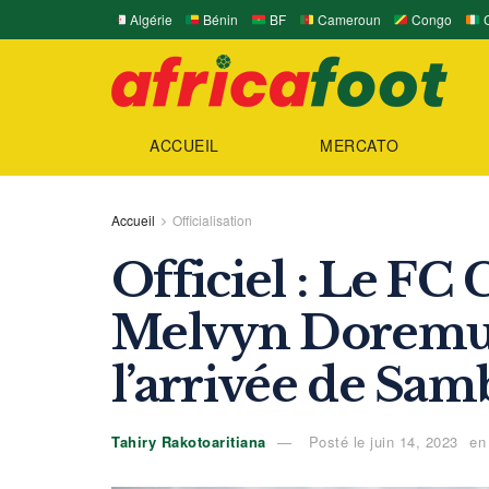
Algérie
Bénin
BF
Cameroun
Congo
C
ACCUEIL
MERCATO
Accueil
Officialisation
Officiel : Le F
Melvyn Doremus
l’arrivée de Sam
Tahiry Rakotoaritiana
Posté le juin 14, 2023
en