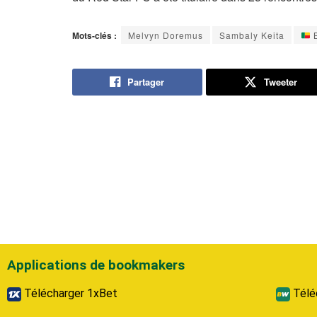
Mots-clés :
Melvyn Doremus
Sambaly Keita
B
Partager
Tweeter
Applications de bookmakers
Télécharger 1xBet
Télé