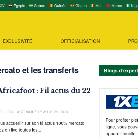
IV
Égypte
Gabon
Guinée
Ghana
Mali
Maroc
Nigé
EXCLUSIVITÉ
OFFICIALISATION
PRO
rcato et les transferts
Blogs d’exper
fricafoot : Fil actus du 22
2, 2024 - ACTUALISÉ LE AOÛT 26, 2024
Pour profiter pl
ous accueillir sur son fil actus 100% mercato
ligne, vous pouv
z en live toutes les...
appareil mobile.