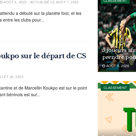
CLASSEMENT
AOÛT 6, 2023 - ACTUALISÉ LE AOÛT 7, 2023
attendu a débuté sur la planète foot, et les
s entre les clubs pour...
5 joueurs af
ukpo sur le départ de CS
prendre pou
AOÛT 5, 2026
LLET 26, 2023
ntine et de Marcellin Koukpo est sur le point
CLASSEMENT
nt béninois est sur...