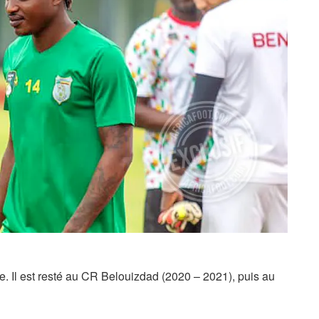
e. Il est resté au CR Belouizdad (2020 – 2021), puis au