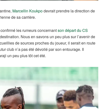
tantine,
Marcellin Koukpo
devrait prendre la direction de
rienne de sa carrière.
t confirmé les rumeurs concernant
son départ du CS
 destination. Nous en savons un peu plus sur l’avenir de
cueillies de sources proches du joueur, il serait en route
tur club n’a pas été dévoilé par son entourage. Il
aji un peu plus tôt cet été.