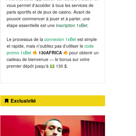
vous permet d'accéder à tous les services de
paris sportifs et de jeux de casino. Avant de
pouvoir commencer à jouer et à parier, une
étape essentielle est une
inscription 1xBet
.
Le processus de la
connexion 1xBet
est simple
et rapide, mais n’oubliez pas d'utiliser le
code
promo 1xBet
130AFRICA
pour obtenir un
cadeau de bienvenue — le bonus sur votre
premier dépôt jusqu'à
130 $.
Exclusivité