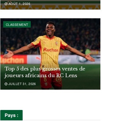
AOÛT 1, 2026
CLASSEMENT
Top 5 des plus grosses ventes de
joueurs africains du RC Lens
JUILLET 31, 2026
Pays :