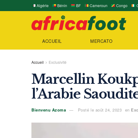
Algérie
Bénin
BF
Cameroun
Congo
C
ACCUEIL
MERCATO
Accueil
Exclusivité
Marcellin Koukp
l’Arabie Saoudit
Bienvenu Azoma
Posté le août 24, 2023
en
Exc