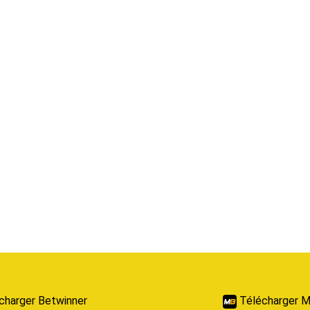
charger Betwinner
Télécharger M