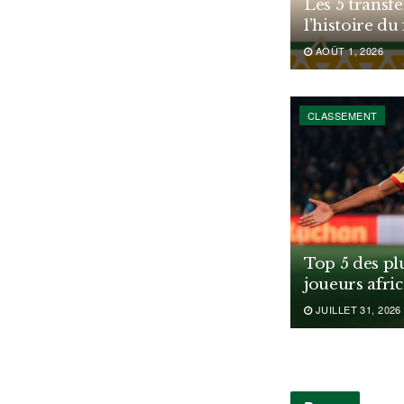
Les 5 transfe
l’histoire du
AOÛT 1, 2026
CLASSEMENT
Top 5 des pl
joueurs afri
JUILLET 31, 2026