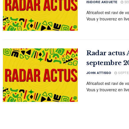
SE
ISIDORE AKOUETE
Africafoot est ravi de vo
Vous y trouverez en liv
Radar actus A
septembre 2
SEPTEM
JOHN ATTISSO
Africafoot est ravi de vo
Vous y trouverez en liv