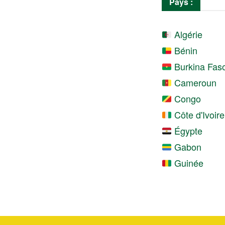
Pays :
Algérie
Bénin
Burkina Fas
Cameroun
Congo
Côte d'Ivoire
Égypte
Gabon
Guinée