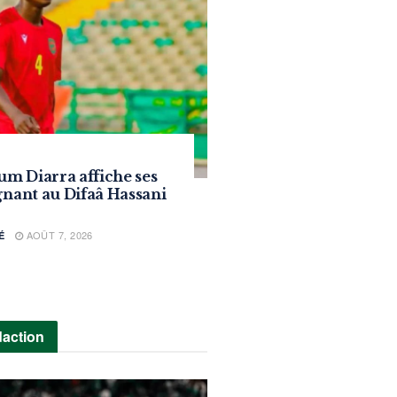
m Diarra affiche ses
ignant au Difaâ Hassani
AOÛT 7, 2026
É
daction