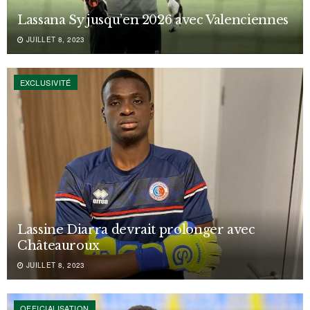
Lassana Sy jusqu’en 2026 avec Valenciennes
JUILLET 8, 2023
EXCLUSIVITÉ
Lassine Diarra devrait prolonger avec
Châteauroux
JUILLET 8, 2023
OFFICIALISATION