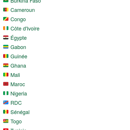
Burkina Faso
Cameroun
Congo
Côte d'Ivoire
Égypte
Gabon
Guinée
Ghana
Mali
Maroc
Nigeria
RDC
Sénégal
Togo