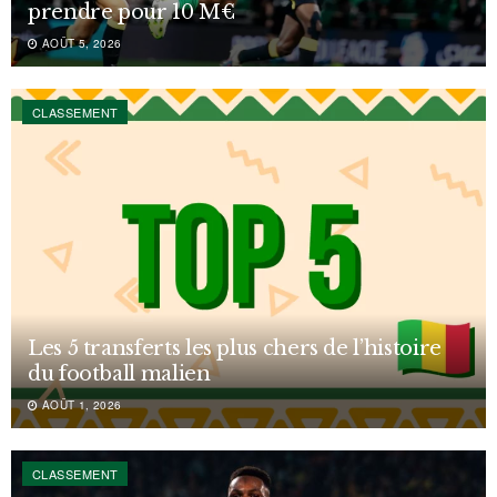
prendre pour 10 M€
AOÛT 5, 2026
CLASSEMENT
Les 5 transferts les plus chers de l’histoire
du football malien
AOÛT 1, 2026
CLASSEMENT