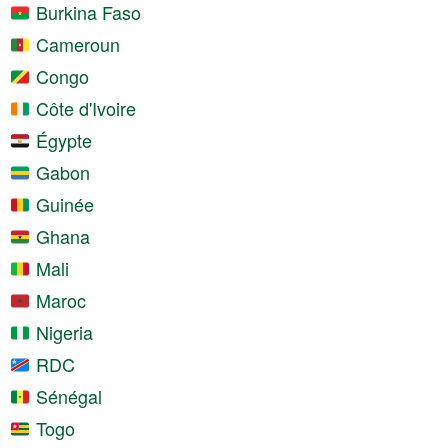
Burkina Faso
Cameroun
Congo
Côte d'Ivoire
Égypte
Gabon
Guinée
Ghana
Mali
Maroc
Nigeria
RDC
Sénégal
Togo