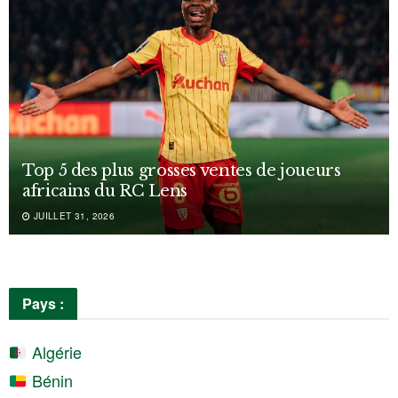
Top 5 des plus grosses ventes de joueurs
africains du RC Lens
JUILLET 31, 2026
Pays :
Algérie
Bénin