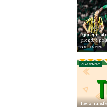
5 joueurs af
prendre pou
AOÛT 5, 2026
CLASSEMENT
Les 5 transfe