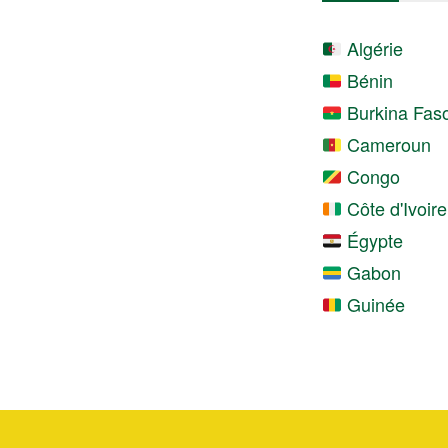
Algérie
Bénin
Burkina Fas
Cameroun
Congo
Côte d'Ivoire
Égypte
Gabon
Guinée