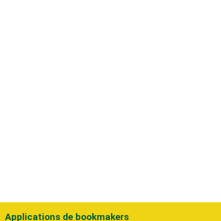
Applications de bookmakers