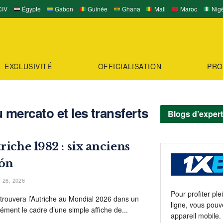
IV
Égypte
Gabon
Guinée
Ghana
Mali
Maroc
Nigé
EXCLUSIVITÉ
OFFICIALISATION
PRO
mercato et les transferts
Blogs d’exper
riche 1982 : six anciens
jón
 26, 2026
Pour profiter pl
retrouvera l’Autriche au Mondial 2026 dans un
ligne, vous pouv
ment le cadre d’une simple affiche de...
appareil mobile.