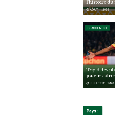
l’histoire du
AOÛT 1, 2026
CLASSEMENT
Top 5 des pl
joueurs afri
JUILLET 31, 2026
Pays :