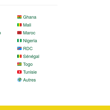
Ghana
Mali
o
Maroc
Nigeria
RDC
Sénégal
Togo
Tunisie
Autres