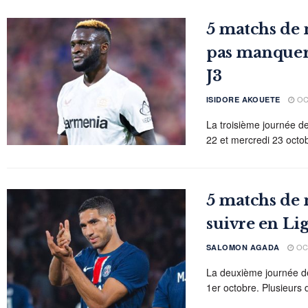
5 matchs de 
pas manquer
J3
OCT
ISIDORE AKOUETE
La troisième journée d
22 et mercredi 23 octob
5 matchs de 
suivre en Li
OCT
SALOMON AGADA
La deuxième journée d
1er octobre. Plusieurs d