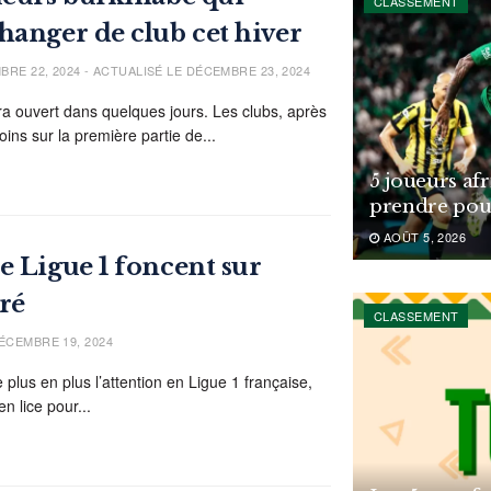
CLASSEMENT
hanger de club cet hiver
RE 22, 2024 - ACTUALISÉ LE DÉCEMBRE 23, 2024
ra ouvert dans quelques jours. Les clubs, après
ins sur la première partie de...
5 joueurs af
prendre pou
AOÛT 5, 2026
e Ligue 1 foncent sur
ré
CLASSEMENT
CEMBRE 19, 2024
 plus en plus l’attention en Ligue 1 française,
n lice pour...