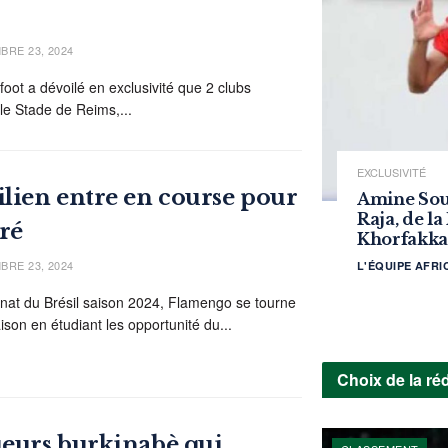
RE 23, 2024
oot a dévoilé en exclusivité que 2 clubs
 le Stade de Reims,...
EXCLUSIVITÉ
ilien entre en course pour
Amine Soua
Raja, de l
ré
Khorfakk
RE 23, 2024
L'ÉQUIPE AFR
at du Brésil saison 2024, Flamengo se tourne
ison en étudiant les opportunité du...
Choix de la ré
ueurs burkinabè qui