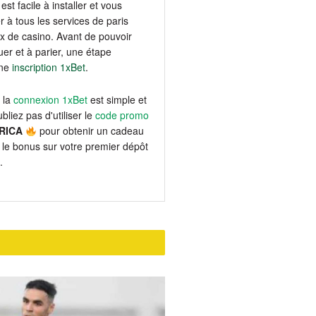
est facile à installer et vous
 à tous les services de paris
eux de casino. Avant de pouvoir
er et à parier, une étape
une
inscription 1xBet
.
 la
connexion 1xBet
est simple et
bliez pas d'utiliser le
code promo
RICA
pour obtenir un cadeau
le bonus sur votre premier dépôt
.