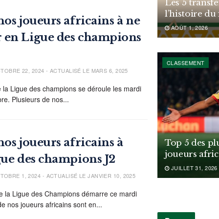
Les 5 transfe
l’histoire du
nos joueurs africains à ne
AOÛT 1, 2026
 en Ligue des champions
CLASSEMENT
OBRE 22, 2024 - ACTUALISÉ LE MARS 6, 2025
e la Ligue des champions se déroule les mardi
re. Plusieurs de nos...
nos joueurs africains à
Top 5 des pl
joueurs afri
gue des champions J2
JUILLET 31, 2026
OBRE 1, 2024 - ACTUALISÉ LE JANVIER 10, 2025
e la Ligue des Champions démarre ce mardi
e nos joueurs africains sont en...