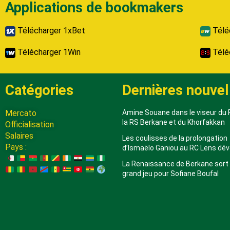
Applications de bookmakers
Télécharger 1xBet
Télé
Télécharger 1Win
Télé
Catégories
Dernières nouvel
Mercato
Amine Souane dans le viseur du 
la RS Berkane et du Khorfakkan
Officialisation
Salaires
Les coulisses de la prolongation
Pays :
d’Ismaëlo Ganiou au RC Lens dév
La Renaissance de Berkane sort 
grand jeu pour Sofiane Boufal