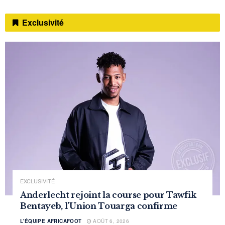
Exclusivité
EXCLUSIVITÉ
Anderlecht rejoint la course pour Tawfik
Bentayeb, l’Union Touarga confirme
L'ÉQUIPE AFRICAFOOT
AOÛT 6, 2026