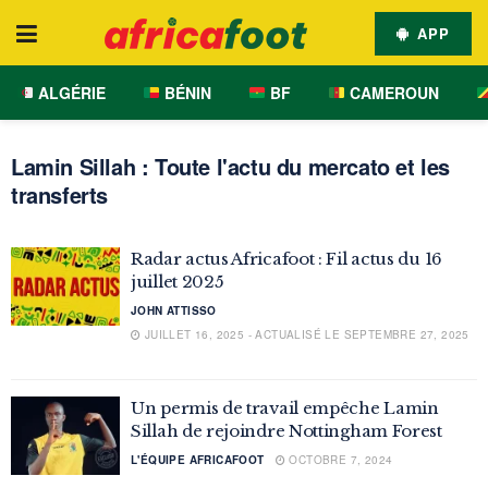
APP
ALGÉRIE
BÉNIN
BF
CAMEROUN
Lamin Sillah : Toute l'actu du mercato et les
transferts
Radar actus Africafoot : Fil actus du 16
juillet 2025
JOHN ATTISSO
JUILLET 16, 2025 - ACTUALISÉ LE SEPTEMBRE 27, 2025
Un permis de travail empêche Lamin
Sillah de rejoindre Nottingham Forest
L'ÉQUIPE AFRICAFOOT
OCTOBRE 7, 2024