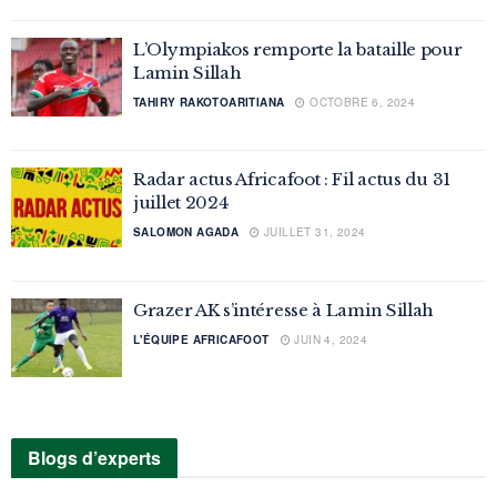
L’Olympiakos remporte la bataille pour
Lamin Sillah
TAHIRY RAKOTOARITIANA
OCTOBRE 6, 2024
Radar actus Africafoot : Fil actus du 31
juillet 2024
SALOMON AGADA
JUILLET 31, 2024
Grazer AK s’intéresse à Lamin Sillah
L'ÉQUIPE AFRICAFOOT
JUIN 4, 2024
Blogs d’experts