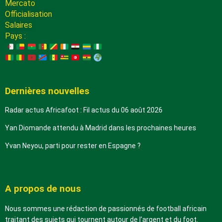
Mercato
Officialisation
Salaires
Pays :
Dernières nouvelles
Radar actus Africafoot : Fil actus du 06 août 2026
Yan Diomande attendu à Madrid dans les prochaines heures
Yvan Neyou, parti pour rester en Espagne ?
A propos de nous
Nous sommes une rédaction de passionnés de football africain
traitant des sujets qui tournent autour de l’argent et du foot.