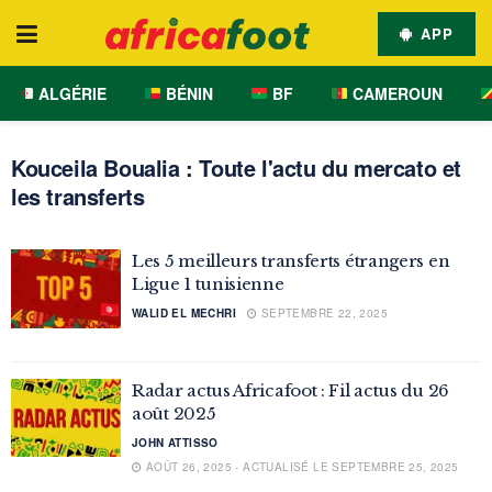
APP
ALGÉRIE
BÉNIN
BF
CAMEROUN
Kouceila Boualia : Toute l'actu du mercato et
les transferts
Les 5 meilleurs transferts étrangers en
Ligue 1 tunisienne
WALID EL MECHRI
SEPTEMBRE 22, 2025
Radar actus Africafoot : Fil actus du 26
août 2025
JOHN ATTISSO
AOÛT 26, 2025 - ACTUALISÉ LE SEPTEMBRE 25, 2025