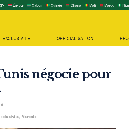
IV
Égypte
Gabon
Guinée
Ghana
Mali
Maroc
Nigé
EXCLUSIVITÉ
OFFICIALISATION
PRO
Tunis négocie pour
a
rs
xclusivité
,
Mercato