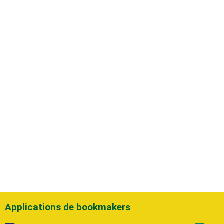
Applications de bookmakers