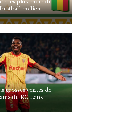
rts les plus chers de
 football malien
us grosses ventes de
cains du RC Lens