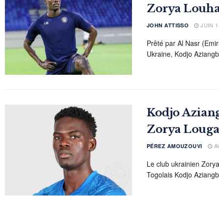
Zorya Louh
JUIN 1
JOHN ATTISSO
Prêté par Al Nasr (Emi
Ukraine, Kodjo Aziangbe
Kodjo Aziang
Zorya Louga
AV
PÉREZ AMOUZOUVI
Le club ukrainien Zorya
Togolais Kodjo Aziangbe