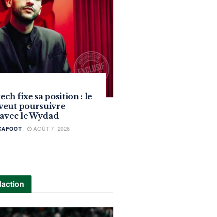
h fixe sa position : le
veut poursuivre
 avec le Wydad
AOÛT 7, 2026
ICAFOOT
daction