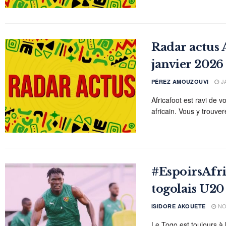
Radar actus A
janvier 2026
JA
PÉREZ AMOUZOUVI
Africafoot est ravi de v
africain. Vous y trouvere
#EspoirsAfri
togolais U20 
NO
ISIDORE AKOUETE
Le Togo est toujours à 