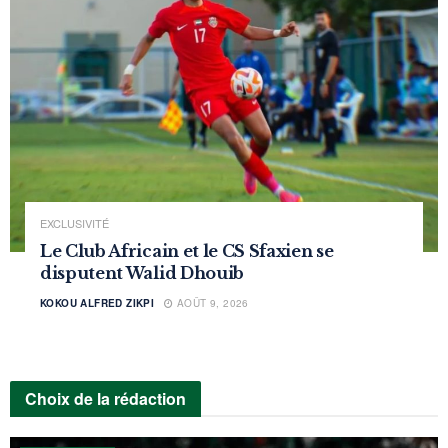
EXCLUSIVITÉ
Le Club Africain et le CS Sfaxien se
disputent Walid Dhouib
KOKOU ALFRED ZIKPI
AOÛT 9, 2026
Choix de la rédaction