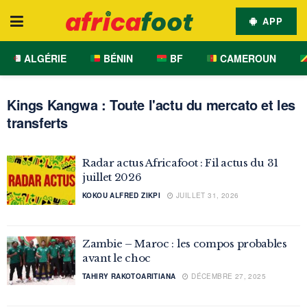
APP
ALGÉRIE
BÉNIN
BF
CAMEROUN
Kings Kangwa : Toute l'actu du mercato et les
transferts
Radar actus Africafoot : Fil actus du 31
juillet 2026
KOKOU ALFRED ZIKPI
JUILLET 31, 2026
Zambie – Maroc : les compos probables
avant le choc
TAHIRY RAKOTOARITIANA
DÉCEMBRE 27, 2025