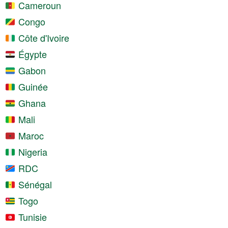
Cameroun
Congo
Côte d'Ivoire
Égypte
Gabon
Guinée
Ghana
Mali
Maroc
Nigeria
RDC
Sénégal
Togo
Tunisie