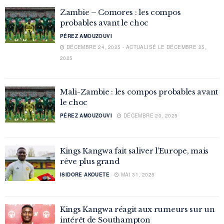
Zambie – Comores : les compos
probables avant le choc
PÉREZ AMOUZOUVI
DÉCEMBRE 24, 2025 - ACTUALISÉ LE DÉCEMBRE 25,
2025
Mali-Zambie : les compos probables avant
le choc
PÉREZ AMOUZOUVI
DÉCEMBRE 20, 2025
Kings Kangwa fait saliver l’Europe, mais
rêve plus grand
ISIDORE AKOUETE
MAI 31, 2025
Kings Kangwa réagit aux rumeurs sur un
intérêt de Southampton