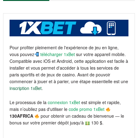
Pour profiter pleinement de l'expérience de jeu en ligne,
vous pouvez
télécharger 1xBet
sur votre appareil mobile.
Compatible avec iOS et Android, cette application est facile à
installer et vous permet d'accéder à tous les services de
paris sportifs et de jeux de casino. Avant de pouvoir
commencer à jouer et à parier, une étape essentielle est une
inscription 1xBet
.
Le processus de la
connexion 1xBet
est simple et rapide,
mais n’oubliez pas d'utiliser le
code promo 1xBet
130AFRICA
pour obtenir un cadeau de bienvenue — le
bonus sur votre premier dépôt jusqu'à
130 $.