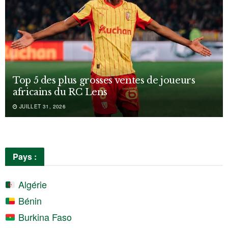
Top 5 des plus grosses ventes de joueurs
africains du RC Lens
JUILLET 31, 2026
Pays :
Algérie
Bénin
Burkina Faso