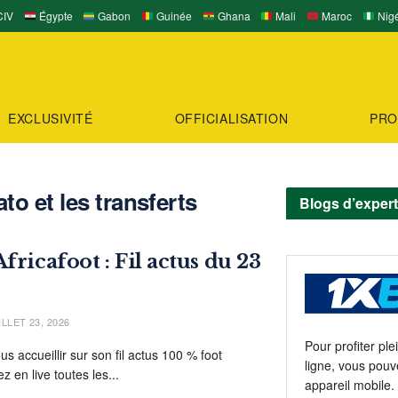
IV
Égypte
Gabon
Guinée
Ghana
Mali
Maroc
Nigé
EXCLUSIVITÉ
OFFICIALISATION
PRO
o et les transferts
Blogs d’exper
fricafoot : Fil actus du 23
LLET 23, 2026
Pour profiter pl
ous accueillir sur son fil actus 100 % foot
ligne, vous pouv
z en live toutes les...
appareil mobile.