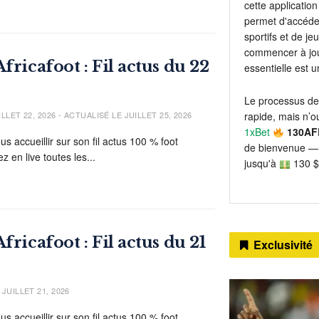
cette application 
permet d'accéder
sportifs et de j
commencer à jou
fricafoot : Fil actus du 22
essentielle est 
Le processus de
LLET 22, 2026 - ACTUALISÉ LE JUILLET 25, 2026
rapide, mais n’ou
1xBet
130AF
ous accueillir sur son fil actus 100 % foot
de bienvenue — 
z en live toutes les...
jusqu'à
130 $
fricafoot : Fil actus du 21
Exclusivité
JUILLET 21, 2026
ous accueillir sur son fil actus 100 % foot