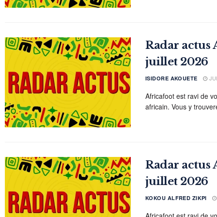
Radar actus A
juillet 2026
JUI
ISIDORE AKOUETE
Africafoot est ravi de v
africain. Vous y trouvere
Radar actus A
juillet 2026
KOKOU ALFRED ZIKPI
Africafoot est ravi de v