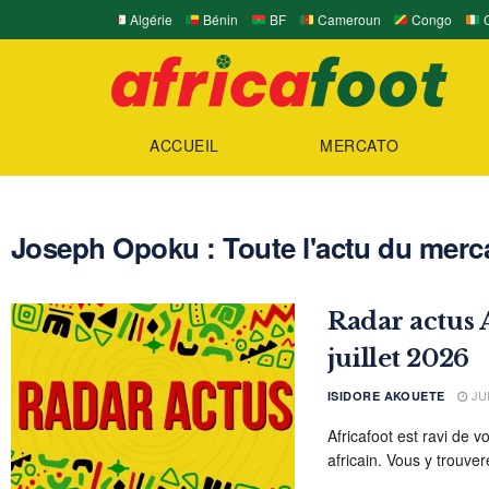
Algérie
Bénin
BF
Cameroun
Congo
C
ACCUEIL
MERCATO
Joseph Opoku : Toute l'actu du mercat
Radar actus A
juillet 2026
JUI
ISIDORE AKOUETE
Africafoot est ravi de v
africain. Vous y trouvere