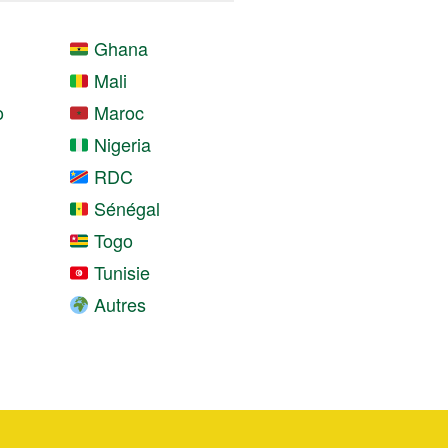
Ghana
Mali
o
Maroc
Nigeria
RDC
Sénégal
Togo
Tunisie
Autres