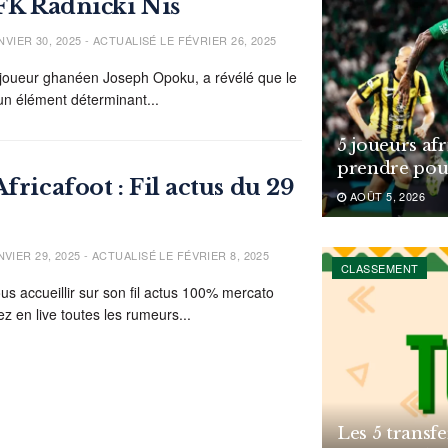
 FK Radnički Niš
VIER 30, 2025 - ACTUALISÉ LE FÉVRIER 26, 2025
u joueur ghanéen Joseph Opoku, a révélé que le
un élément déterminant...
5 joueurs af
prendre pou
fricafoot : Fil actus du 29
AOÛT 5, 2026
VIER 29, 2025 - ACTUALISÉ LE FÉVRIER 8, 2025
CLASSEMENT
ous accueillir sur son fil actus 100% mercato
ez en live toutes les rumeurs...
Les 5 transfe