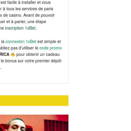
est facile à installer et vous
 à tous les services de paris
eux de casino. Avant de pouvoir
er et à parier, une étape
une
inscription 1xBet
.
 la
connexion 1xBet
est simple et
bliez pas d'utiliser le
code promo
RICA
pour obtenir un cadeau
le bonus sur votre premier dépôt
.