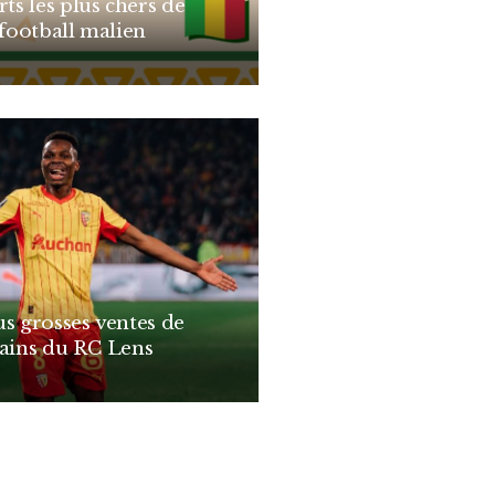
rts les plus chers de
 football malien
us grosses ventes de
cains du RC Lens