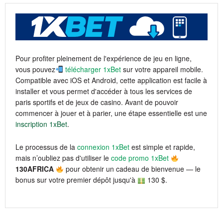
Pour profiter pleinement de l'expérience de jeu en ligne,
vous pouvez
télécharger 1xBet
sur votre appareil mobile.
Compatible avec iOS et Android, cette application est facile à
installer et vous permet d'accéder à tous les services de
paris sportifs et de jeux de casino. Avant de pouvoir
commencer à jouer et à parier, une étape essentielle est une
inscription 1xBet
.
Le processus de la
connexion 1xBet
est simple et rapide,
mais n’oubliez pas d'utiliser le
code promo 1xBet
130AFRICA
pour obtenir un cadeau de bienvenue — le
bonus sur votre premier dépôt jusqu'à
130 $.