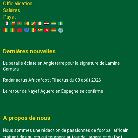
Officialisation
Salaires
Pays :
Dernières nouvelles
La bataille éclate en Angleterre pour la signature de Lamine
Camara
Radar actus Africafoot : Fil actus du 08 août 2026
Le retour de Nayef Aguerd en Espagne se confirme
A propos de nous
Nous sommes une rédaction de passionnés de football africain
traitant des sujets qui tournent autour de l’argent et du foot.