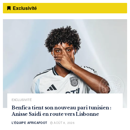
Exclusivité
EXCLUSIVITÉ
Benfica tient son nouveau pari tunisien :
Anisse Saidi en route vers Lisbonne
L'ÉQUIPE AFRICAFOOT
AOÛT 8, 2026