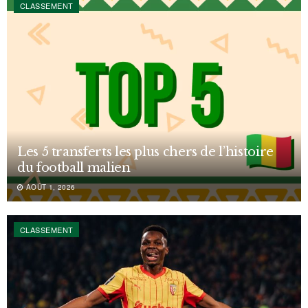
CLASSEMENT
Les 5 transferts les plus chers de l’histoire
du football malien
AOÛT 1, 2026
CLASSEMENT