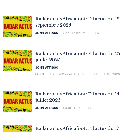
Radar actus Africafoot : Fil actus du 12
septembre 2025
JOHN ATTISSO
SEPTEMBRE 12, 2025
Radar actus Africafoot : Fil actus du 25
juillet 2025
JOHN ATTISSO
JUILLET 25, 2025 - ACTUALISÉ LE JUILLET 16, 2026
Radar actus Africafoot : Fil actus du 15
juillet 2025
JOHN ATTISSO
JUILLET 15, 2025
Radar actus Africafoot : Fil actus du 17