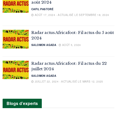
août 2024
CAFIL PASTORÉ
AOÛT 17, 2024 - ACTUALISÉ LE SEPTEMBRE 18, 2024
Radar actus Africafoot : Fil actus du 5 août
2024
SALOMON AGADA
AOÛT 5, 2024
Radar actus Africafoot : Fil actus du 22
juillet 2024
SALOMON AGADA
JUILLET 22, 2024 - ACTUALISÉ LE MARS 12, 2025
Blogs d’experts