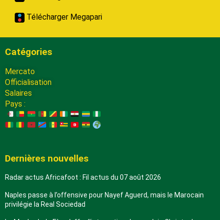
Télécharger Megapari
Catégories
Mercato
Officialisation
Salaires
Pays :
Dernières nouvelles
Radar actus Africafoot : Fil actus du 07 août 2026
Naples passe à l’offensive pour Nayef Aguerd, mais le Marocain
privilégie la Real Sociedad