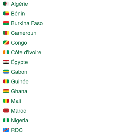
Algérie
Bénin
Burkina Faso
Cameroun
Congo
Côte d'Ivoire
Égypte
Gabon
Guinée
Ghana
Mali
Maroc
Nigeria
RDC