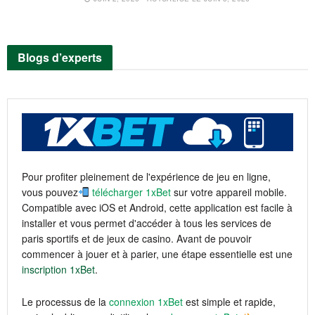
Blogs d’experts
Pour profiter pleinement de l'expérience de jeu en ligne,
vous pouvez
télécharger 1xBet
sur votre appareil mobile.
Compatible avec iOS et Android, cette application est facile à
installer et vous permet d'accéder à tous les services de
paris sportifs et de jeux de casino. Avant de pouvoir
commencer à jouer et à parier, une étape essentielle est une
inscription 1xBet
.
Le processus de la
connexion 1xBet
est simple et rapide,