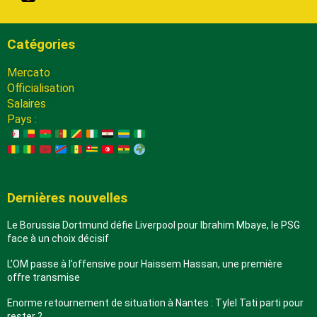
Catégories
Mercato
Officialisation
Salaires
Pays :
Dernières nouvelles
Le Borussia Dortmund défie Liverpool pour Ibrahim Mbaye, le PSG
face à un choix décisif
L’OM passe à l’offensive pour Haissem Hassan, une première
offre transmise
Enorme retournement de situation à Nantes : Tylel Tati parti pour
rester ?