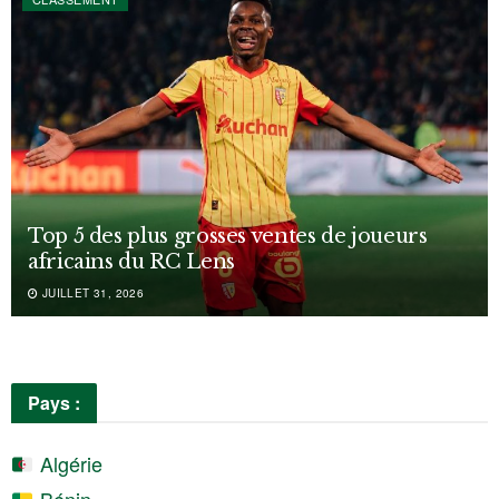
Top 5 des plus grosses ventes de joueurs
africains du RC Lens
JUILLET 31, 2026
Pays :
Algérie
Bénin