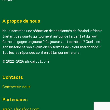
A propos de nous
Nous sommes une rédaction de passionnés de football africain
traitant des sujets qui tournent autour de l’argent et du foot.
Combien gagne un joueur ? Ce joueur vaut combien ? Quelle est
son histoire et son évolution en termes de valeur marchande ?
Toutes les réponses sont en détail sur notre site.
© 2022–2026 africafoot.com
Contacts
Contactez-nous
Partenaires
arabic.africafoot.com