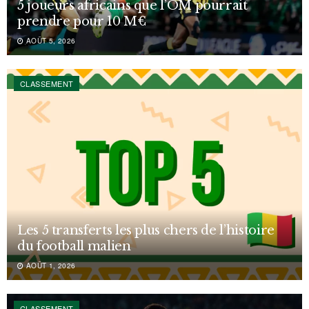
5 joueurs africains que l’OM pourrait
prendre pour 10 M€
AOÛT 5, 2026
CLASSEMENT
Les 5 transferts les plus chers de l’histoire
du football malien
AOÛT 1, 2026
CLASSEMENT