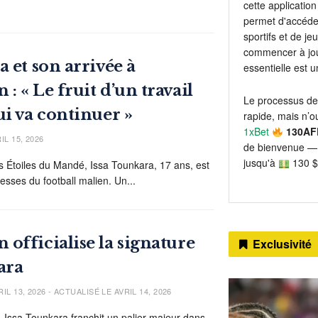
cette application 
permet d'accéder
sportifs et de j
commencer à jou
 et son arrivée à
essentielle est 
 « Le fruit d’un travail
Le processus de
ui va continuer »
rapide, mais n’ou
1xBet
130AF
IL 15, 2026
de bienvenue — 
jusqu'à
130 $
 Étoiles du Mandé, Issa Tounkara, 17 ans, est
sses du football malien. Un...
officialise la signature
Exclusivité
ara
IL 13, 2026 - ACTUALISÉ LE AVRIL 14, 2026
l. Issa Tounkara franchit un palier majeur dans