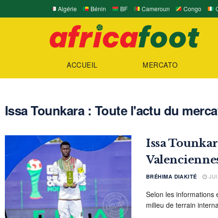
Algérie
Bénin
BF
Cameroun
Congo
C
ACCUEIL
MERCATO
Issa Tounkara : Toute l'actu du mercat
Issa Tounkar
Valencienne
JUI
BRÉHIMA DIAKITÉ
Selon les informations 
milieu de terrain intern