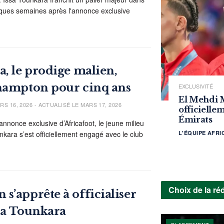
lques semaines après l'annonce exclusive
a, le prodige malien,
thampton pour cinq ans
EXCLUSIVITÉ
El Mehdi 
S 16, 2026 - ACTUALISÉ LE MARS 17, 2026
officielle
Émirats
annonce exclusive d’Africafoot, le jeune milieu
nkara s’est officiellement engagé avec le club
L'ÉQUIPE AFR
Choix de la ré
s’apprête à officialiser
ssa Tounkara