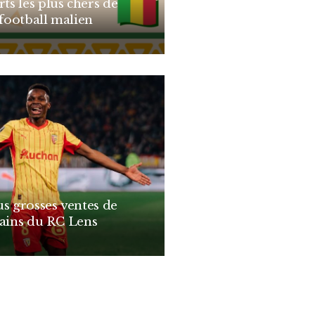
rts les plus chers de
 football malien
us grosses ventes de
cains du RC Lens