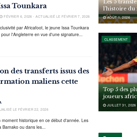
Les 5 transfe
Issa Tounkara
l’histoire du
FÉVRIER 6, 2026 - ACTUALISÉ LE FÉVRIER 7, 2026
AOÛT 1, 2026
sivité par Africafoot, le jeune Issa Tounkara
 pour l'Angleterre en vue d'une signature...
CLASSEMENT
n des transferts issus des
ormation maliens cette
Top 5 des pl
joueurs afri
A
JUILLET 31, 2026
UALISÉ LE FÉVRIER 22, 2026
un moment historique en ce début d'année. Les
 à Bamako ou dans les...