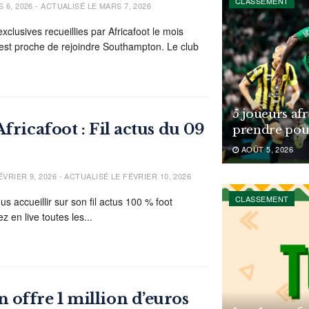
CLASSEMENT
 6, 2026 - ACTUALISÉ LE MARS 7, 2026
xclusives recueillies par Africafoot le mois
 est proche de rejoindre Southampton. Le club
5 joueurs af
fricafoot : Fil actus du 09
prendre pou
AOÛT 5, 2026
VRIER 9, 2026 - ACTUALISÉ LE FÉVRIER 10, 2026
CLASSEMENT
ous accueillir sur son fil actus 100 % foot
z en live toutes les...
offre 1 million d’euros