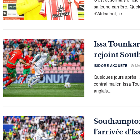
sa jeune carrière. Que
d'Africafoot, le...
Issa Tounkar
rejoint Sou
MAR
ISIDORE AKOUETE
Quelques jours après l’
central malien Issa Tou
anglais...
Southampton 
l’arrivée d’I