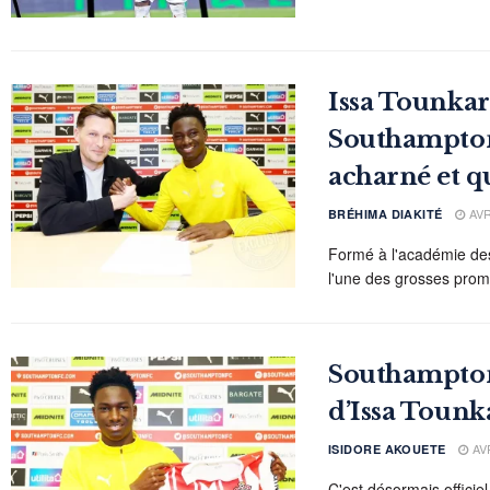
Issa Tounkara
Southampton :
acharné et q
AVR
BRÉHIMA DIAKITÉ
Formé à l'académie des
l'une des grosses prome
Southampton 
d’Issa Tounk
AVR
ISIDORE AKOUETE
C'est désormais officie