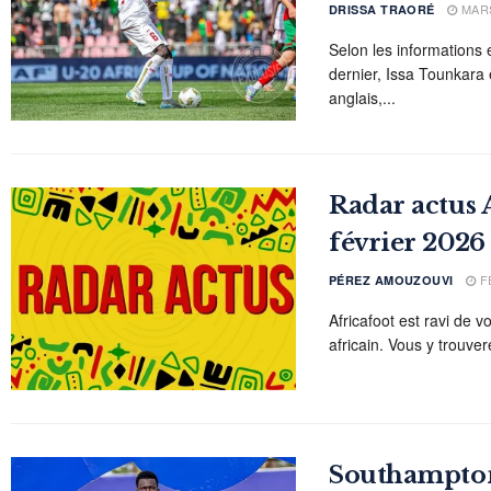
MARS
DRISSA TRAORÉ
Selon les informations e
dernier, Issa Tounkara
anglais,...
Radar actus A
février 2026
FÉ
PÉREZ AMOUZOUVI
Africafoot est ravi de v
africain. Vous y trouvere
Southampton 