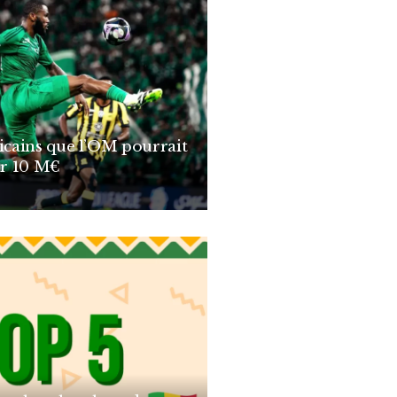
ricains que l’OM pourrait
r 10 M€