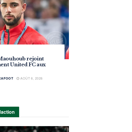
Maouhoub rejoint
ment United FC aux
AOÛT 6, 2026
ICAFOOT
daction