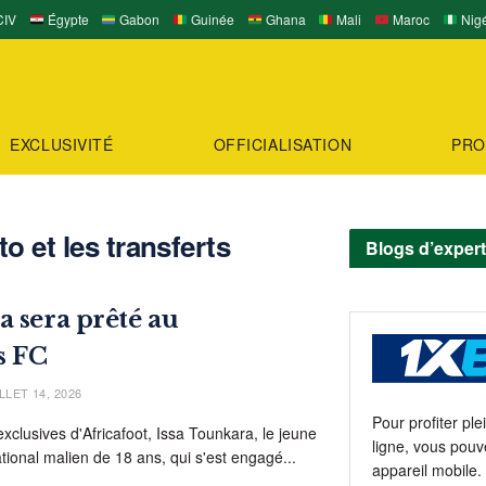
IV
Égypte
Gabon
Guinée
Ghana
Mali
Maroc
Nigé
EXCLUSIVITÉ
OFFICIALISATION
PRO
o et les transferts
Blogs d’exper
a sera prêté au
s FC
LLET 14, 2026
Pour profiter pl
exclusives d'Africafoot, Issa Tounkara, le jeune
ligne, vous pouv
ational malien de 18 ans, qui s'est engagé...
appareil mobile.