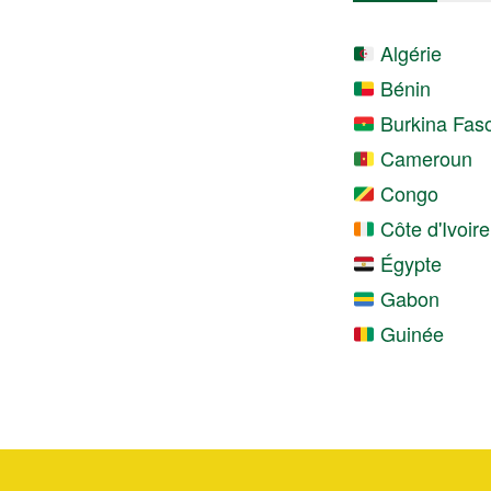
Algérie
Bénin
Burkina Fas
Cameroun
Congo
Côte d'Ivoire
Égypte
Gabon
Guinée