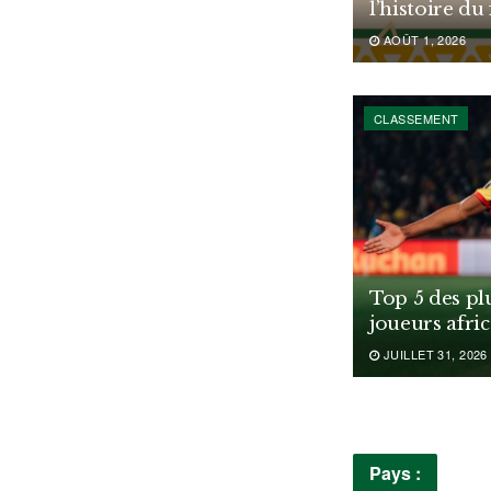
l’histoire du
AOÛT 1, 2026
CLASSEMENT
Top 5 des pl
joueurs afri
JUILLET 31, 2026
Pays :