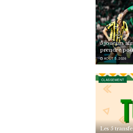
5 joueurs af
prendre pou
AOÛT 5, 2026
CLASSEMENT
Les 5 transfe