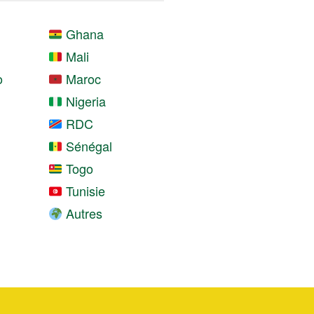
Ghana
Mali
o
Maroc
Nigeria
RDC
Sénégal
Togo
Tunisie
Autres