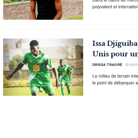
polyvalent et internation
Issa Djiguiba
Unis pour un
MARS
DRISSA TRAORÉ
Le milieu de terrain int
le point de débarquer a