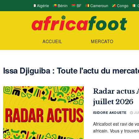
Algérie
Bénin
BF
Cameroun
Congo
C
ACCUEIL
MERCATO
Issa Djiguiba : Toute l'actu du mercato
Radar actus A
juillet 2026
JUI
ISIDORE AKOUETE
Africafoot est ravi de v
africain. Vous y trouvere