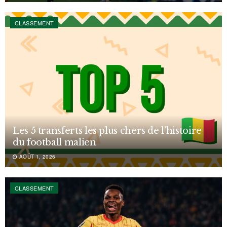
CLASSEMENT
Les 5 transferts les plus chers de l’histoire
du football malien
AOÛT 1, 2026
CLASSEMENT