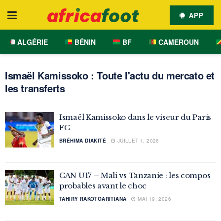
APP
ALGÉRIE
BÉNIN
BF
CAMEROUN
Ismaël Kamissoko : Toute l'actu du mercato et
les transferts
Ismaël Kamissoko dans le viseur du Paris
FC
BRÉHIMA DIAKITÉ
JUILLET 1, 2026
CAN U17 – Mali vs Tanzanie : les compos
probables avant le choc
TAHIRY RAKOTOARITIANA
MAI 19, 2026