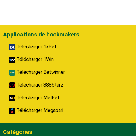
Applications de bookmakers
Télécharger 1xBet
Télécharger 1Win
Télécharger Betwinner
Télécharger 888Starz
Télécharger MelBet
Télécharger Megapari
Catégories