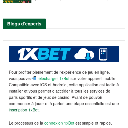
Blogs d’experts
Pour profiter pleinement de l'expérience de jeu en ligne,
vous pouvez
télécharger 1xBet
sur votre appareil mobile.
Compatible avec iOS et Android, cette application est facile à
installer et vous permet d'accéder à tous les services de
paris sportifs et de jeux de casino. Avant de pouvoir
commencer à jouer et à parier, une étape essentielle est une
inscription 1xBet
.
Le processus de la
connexion 1xBet
est simple et rapide,