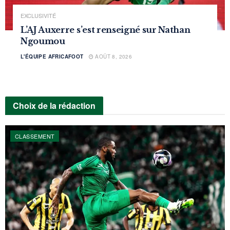
EXCLUSIVITÉ
L’AJ Auxerre s’est renseigné sur Nathan
Ngoumou
L'ÉQUIPE AFRICAFOOT
AOÛT 8, 2026
Choix de la rédaction
CLASSEMENT