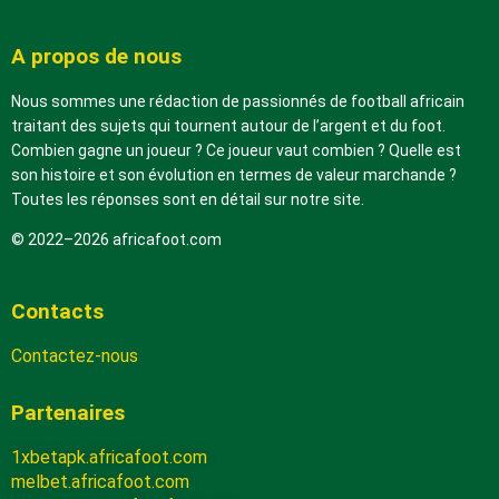
A propos de nous
Nous sommes une rédaction de passionnés de football africain
traitant des sujets qui tournent autour de l’argent et du foot.
Combien gagne un joueur ? Ce joueur vaut combien ? Quelle est
son histoire et son évolution en termes de valeur marchande ?
Toutes les réponses sont en détail sur notre site.
© 2022–2026 africafoot.com
Contacts
Contactez-nous
Partenaires
1xbetapk.africafoot.com
melbet.africafoot.com