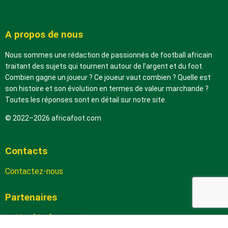
A propos de nous
Nous sommes une rédaction de passionnés de football africain
traitant des sujets qui tournent autour de l’argent et du foot.
Combien gagne un joueur ? Ce joueur vaut combien ? Quelle est
son histoire et son évolution en termes de valeur marchande ?
Toutes les réponses sont en détail sur notre site.
© 2022–2026 africafoot.com
Contacts
Contactez-nous
Partenaires
arabic.africafoot.com