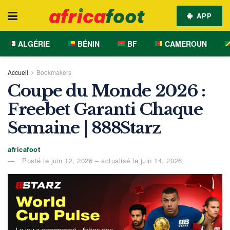
APP
ALGÉRIE
BÉNIN
BF
CAMEROUN
Accueil
Bookmakers
Coupe du Monde 2026 :
Freebet Garanti Chaque
Semaine | 888Starz
africafoot
Posté le juin 12, 2026 – actualisé le juin 14, 2026