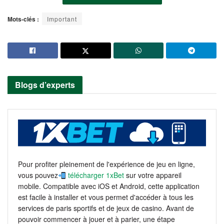
Mots-clés :
Important
Blogs d’experts
Pour profiter pleinement de l'expérience de jeu en ligne,
vous pouvez
télécharger 1xBet
sur votre appareil
mobile. Compatible avec iOS et Android, cette application
est facile à installer et vous permet d'accéder à tous les
services de paris sportifs et de jeux de casino. Avant de
pouvoir commencer à jouer et à parier, une étape