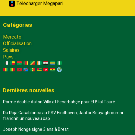
Télécharger Megapari
Catégories
Mercato
Officialisation
Salaires
Pays :
Dernières nouvelles
Parme double Aston Villa et Fenerbahçe pour El Bilal Touré
Du Raja Casablanca au PSV Eindhoven, Jaafar Bouyaghroumni
franchit un nouveau cap
Joseph Nonge signe 3 ans à Brest