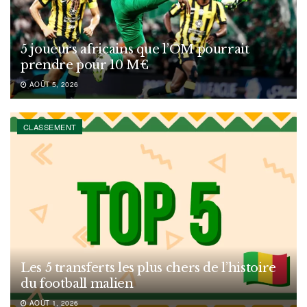
5 joueurs africains que l’OM pourrait
prendre pour 10 M€
AOÛT 5, 2026
CLASSEMENT
Les 5 transferts les plus chers de l’histoire
du football malien
AOÛT 1, 2026