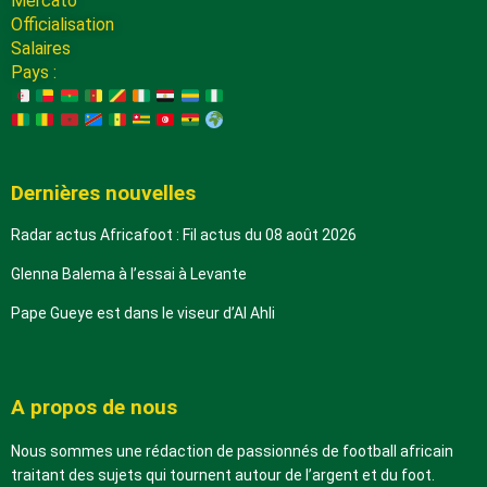
Mercato
Officialisation
Salaires
Pays :
Dernières nouvelles
Radar actus Africafoot : Fil actus du 08 août 2026
Glenna Balema à l’essai à Levante
Pape Gueye est dans le viseur d’Al Ahli
A propos de nous
Nous sommes une rédaction de passionnés de football africain
traitant des sujets qui tournent autour de l’argent et du foot.