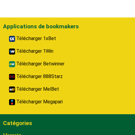
Applications de bookmakers
Télécharger 1xBet
Télécharger 1Win
Télécharger Betwinner
Télécharger 888Starz
Télécharger MelBet
Télécharger Megapari
Catégories