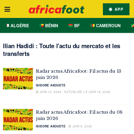
APP
ALGÉRIE
BÉNIN
BF
CAMEROUN
Ilian Hadidi : Toute l'actu du mercato et les
transferts
Radar actus Africafoot : Fil actus du 13
juin 2026
ISIDORE AKOUETE
JUIN 13, 2026 - ACTUALISÉ LE JUIN 19, 2026
Radar actus Africafoot : Fil actus du 08
juin 2026
ISIDORE AKOUETE
JUIN 8, 2026