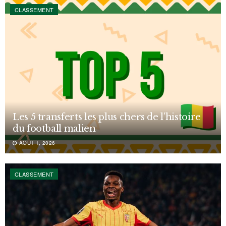
CLASSEMENT
Les 5 transferts les plus chers de l’histoire
du football malien
AOÛT 1, 2026
CLASSEMENT