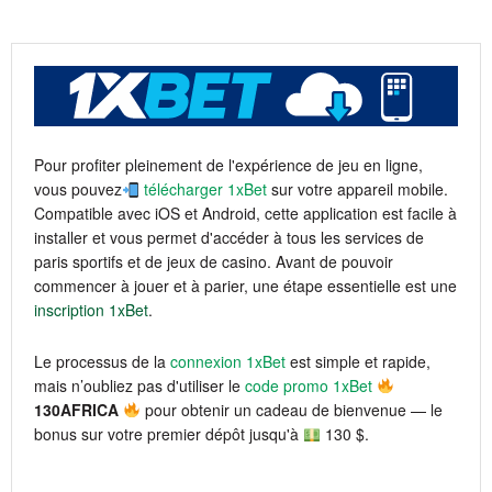
Pour profiter pleinement de l'expérience de jeu en ligne,
vous pouvez
télécharger 1xBet
sur votre appareil mobile.
Compatible avec iOS et Android, cette application est facile à
installer et vous permet d'accéder à tous les services de
paris sportifs et de jeux de casino. Avant de pouvoir
commencer à jouer et à parier, une étape essentielle est une
inscription 1xBet
.
Le processus de la
connexion 1xBet
est simple et rapide,
mais n’oubliez pas d'utiliser le
code promo 1xBet
130AFRICA
pour obtenir un cadeau de bienvenue — le
bonus sur votre premier dépôt jusqu'à
130 $.