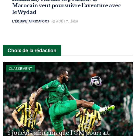
Marocain veut poursuivre l’aventure avec
le Wydad
L'ÉQUIPE AFRICAFOOT
AOÛT 7, 2026
Choix de la rédaction
CLASSEMENT
5 joueurs africains que l’OM pourrait