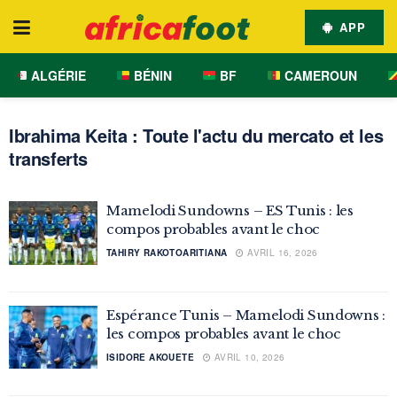
APP
ALGÉRIE
BÉNIN
BF
CAMEROUN
Ibrahima Keita : Toute l'actu du mercato et les
transferts
Mamelodi Sundowns – ES Tunis : les
compos probables avant le choc
TAHIRY RAKOTOARITIANA
AVRIL 16, 2026
Espérance Tunis – Mamelodi Sundowns :
les compos probables avant le choc
ISIDORE AKOUETE
AVRIL 10, 2026