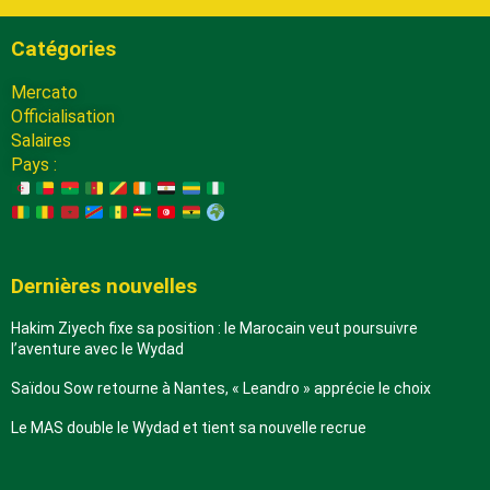
Catégories
Mercato
Officialisation
Salaires
Pays :
Dernières nouvelles
Hakim Ziyech fixe sa position : le Marocain veut poursuivre
l’aventure avec le Wydad
Saïdou Sow retourne à Nantes, « Leandro » apprécie le choix
Le MAS double le Wydad et tient sa nouvelle recrue