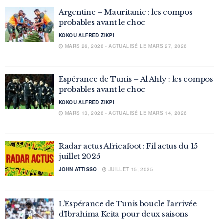
Argentine – Mauritanie : les compos
probables avant le choc
KOKOU ALFRED ZIKPI
MARS 26, 2026 - ACTUALISÉ LE MARS 27, 2026
Espérance de Tunis – Al Ahly : les compos
probables avant le choc
KOKOU ALFRED ZIKPI
MARS 13, 2026 - ACTUALISÉ LE MARS 14, 2026
Radar actus Africafoot : Fil actus du 15
juillet 2025
JOHN ATTISSO
JUILLET 15, 2025
L’Espérance de Tunis boucle l’arrivée
d’Ibrahima Keita pour deux saisons