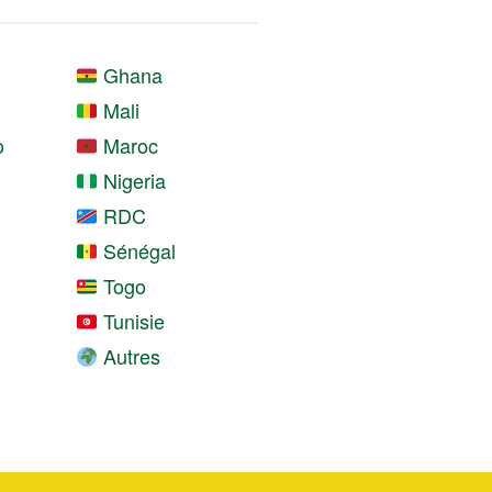
Ghana
Mali
o
Maroc
Nigeria
RDC
Sénégal
Togo
Tunisie
Autres