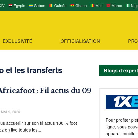
IV
Égypte
Gabon
Guinée
Ghana
Mali
Maroc
Nigé
EXCLUSIVITÉ
OFFICIALISATION
PRO
 et les transferts
Blogs d’exper
fricafoot : Fil actus du 09
MAI 9, 2026
Pour profiter pl
ous accueillir sur son fil actus 100 % foot
ligne, vous pouv
z en live toutes les...
appareil mobile.