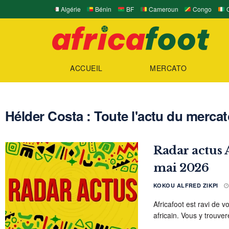
Algérie
Bénin
BF
Cameroun
Congo
C
ACCUEIL
MERCATO
Hélder Costa : Toute l'actu du mercato
Radar actus A
mai 2026
KOKOU ALFRED ZIKPI
Africafoot est ravi de v
africain. Vous y trouvere