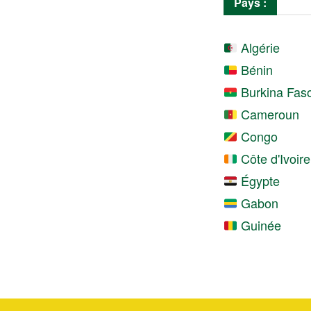
Pays :
Algérie
Bénin
Burkina Fas
Cameroun
Congo
Côte d'Ivoire
Égypte
Gabon
Guinée