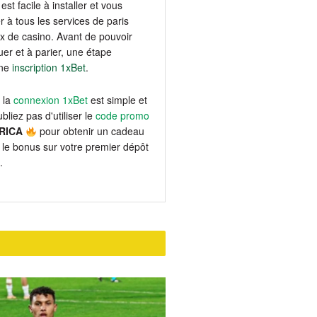
est facile à installer et vous
 à tous les services de paris
eux de casino. Avant de pouvoir
er et à parier, une étape
une
inscription 1xBet
.
 la
connexion 1xBet
est simple et
bliez pas d'utiliser le
code promo
RICA
pour obtenir un cadeau
le bonus sur votre premier dépôt
.