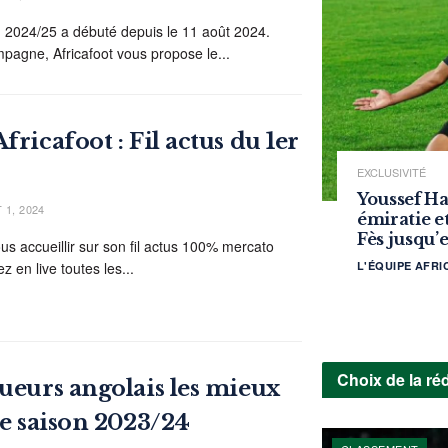
n 2024/25 a débuté depuis le 11 août 2024.
pagne, Africafoot vous propose le...
fricafoot : Fil actus du 1er
EXCLUSIVITÉ
Youssef Ha
1, 2024
émiratie e
Fès jusqu’
ous accueillir sur son fil actus 100% mercato
z en live toutes les...
L'ÉQUIPE AFR
Choix de la ré
oueurs angolais les mieux
te saison 2023/24