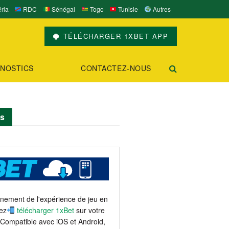
ria
RDC
Sénégal
Togo
Tunisie
Autres
TÉLÉCHARGER 1XBET APP
NOSTICS
CONTACTEZ-NOUS
ts
einement de l'expérience de jeu en
ez
télécharger 1xBet
sur votre
 Compatible avec iOS et Android,