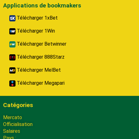
Applications de bookmakers
Télécharger 1xBet
Télécharger 1Win
Télécharger Betwinner
Télécharger 888Starz
Télécharger MelBet
Télécharger Megapari
Catégories
Mercato
Officialisation
Salaires
Pays :