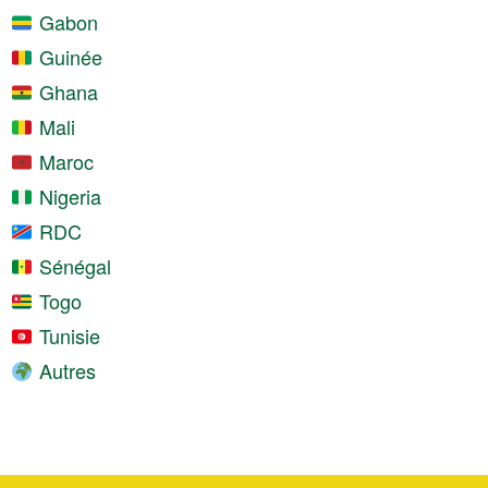
Gabon
Guinée
Ghana
Mali
Maroc
Nigeria
RDC
Sénégal
Togo
Tunisie
Autres