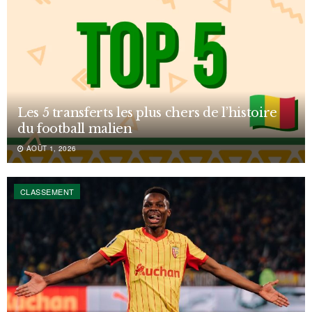
Les 5 transferts les plus chers de l’histoire
du football malien
AOÛT 1, 2026
CLASSEMENT