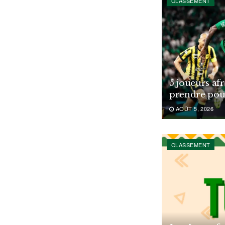
CLASSEMENT
5 joueurs af
prendre pou
AOÛT 5, 2026
CLASSEMENT