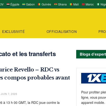
IV
Égypte
Gabon
Guinée
Ghana
Mali
Maroc
Nigé
EXCLUSIVITÉ
OFFICIALISATION
PRO
ato et les transferts
Blogs d’exper
rice Revello – RDC vs
es compos probables avant
Pour profiter pl
JUIN 7, 2026
ligne, vous pouv
appareil mobile.
6 à 13 h 00 GMT, la RDC joue contre la