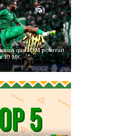
ricains que l’OM pourrait
r 10 M€