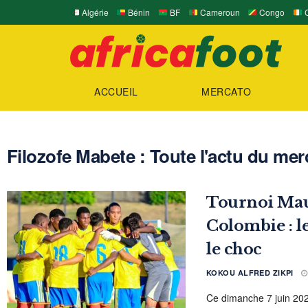
Algérie
Bénin
BF
Cameroun
Congo
C
ACCUEIL
MERCATO
Filozofe Mabete : Toute l'actu du merc
Tournoi Mau
Colombie : l
le choc
KOKOU ALFRED ZIKPI
Ce dimanche 7 juin 202