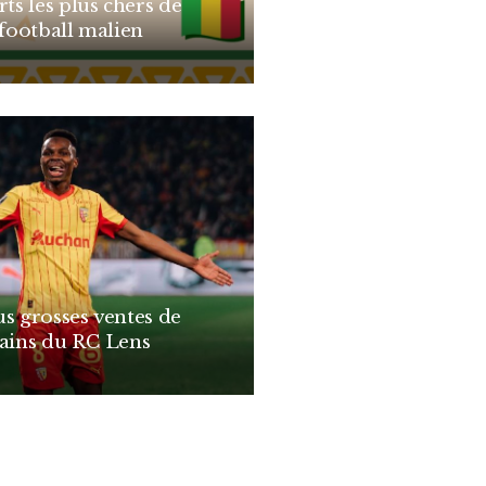
rts les plus chers de
 football malien
us grosses ventes de
cains du RC Lens