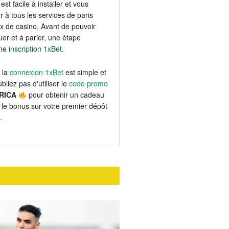
est facile à installer et vous
 à tous les services de paris
eux de casino. Avant de pouvoir
er et à parier, une étape
une
inscription 1xBet
.
 la
connexion 1xBet
est simple et
bliez pas d'utiliser le
code promo
RICA
pour obtenir un cadeau
le bonus sur votre premier dépôt
.