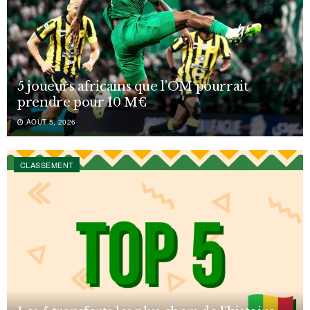
5 joueurs africains que l’OM pourrait
prendre pour 10 M€
AOÛT 5, 2026
CLASSEMENT