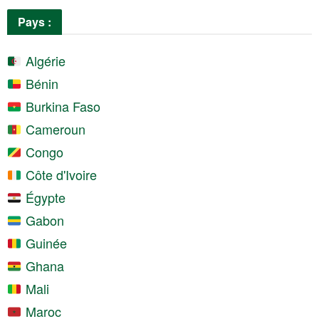
Pays :
Algérie
Bénin
Burkina Faso
Cameroun
Congo
Côte d'Ivoire
Égypte
Gabon
Guinée
Ghana
Mali
Maroc