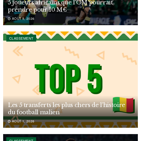
5 joueurs africains que l’OM pourrait
prendre pour 10 M€
AOÛT 5, 2026
CLASSEMENT
Les 5 transferts les plus chers de l’histoire
du football malien
AOÛT 1, 2026
CLASSEMENT