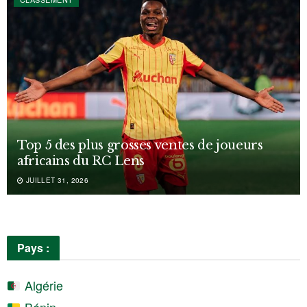
Top 5 des plus grosses ventes de joueurs
africains du RC Lens
JUILLET 31, 2026
Pays :
Algérie
Bénin