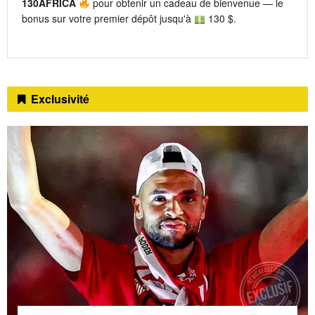
130AFRICA
pour obtenir un cadeau de bienvenue — le
bonus sur votre premier dépôt jusqu'à
130 $.
Exclusivité