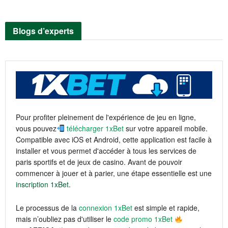
Blogs d’experts
Pour profiter pleinement de l'expérience de jeu en ligne,
vous pouvez
télécharger 1xBet
sur votre appareil mobile.
Compatible avec iOS et Android, cette application est facile à
installer et vous permet d'accéder à tous les services de
paris sportifs et de jeux de casino. Avant de pouvoir
commencer à jouer et à parier, une étape essentielle est une
inscription 1xBet
.
Le processus de la
connexion 1xBet
est simple et rapide,
mais n’oubliez pas d'utiliser le
code promo 1xBet