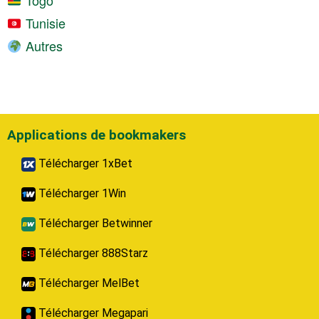
Tunisie
Autres
Applications de bookmakers
Télécharger 1xBet
Télécharger 1Win
Télécharger Betwinner
Télécharger 888Starz
Télécharger MelBet
Télécharger Megapari