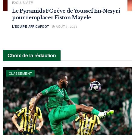
EXCLUSIVITÉ
Le Pyramids FC rêve de Youssef En-Nesyri
pour remplacer Fiston Mayele
L'ÉQUIPE AFRICAFOOT
AOÛT 7, 2026
Choix de la rédaction
CLASSEMENT