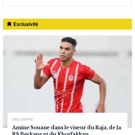
Exclusivité
EXCLUSIVITÉ
Amine Souane dans le viseur du Raja, de la
RS Berkane et du Khorfakkan