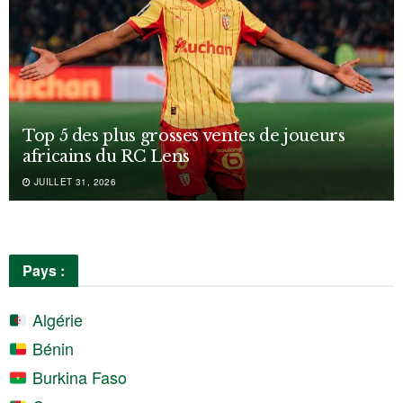
Top 5 des plus grosses ventes de joueurs
africains du RC Lens
JUILLET 31, 2026
Pays :
Algérie
Bénin
Burkina Faso