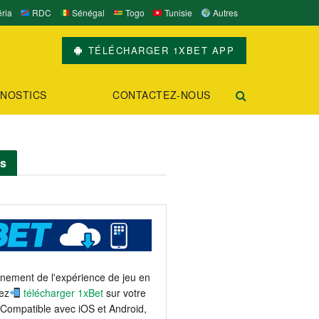
ria
RDC
Sénégal
Togo
Tunisie
Autres
TÉLÉCHARGER 1XBET APP
NOSTICS
CONTACTEZ-NOUS
ts
einement de l'expérience de jeu en
ez
télécharger 1xBet
sur votre
 Compatible avec iOS et Android,