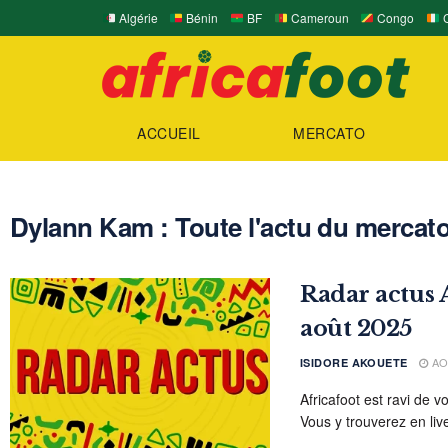
Algérie
Bénin
BF
Cameroun
Congo
C
ACCUEIL
MERCATO
Dylann Kam : Toute l'actu du mercato 
Radar actus A
août 2025
AOÛ
ISIDORE AKOUETE
Africafoot est ravi de vo
Vous y trouverez en live