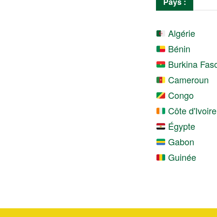
Pays :
Algérie
Bénin
Burkina Fas
Cameroun
Congo
Côte d'Ivoire
Égypte
Gabon
Guinée