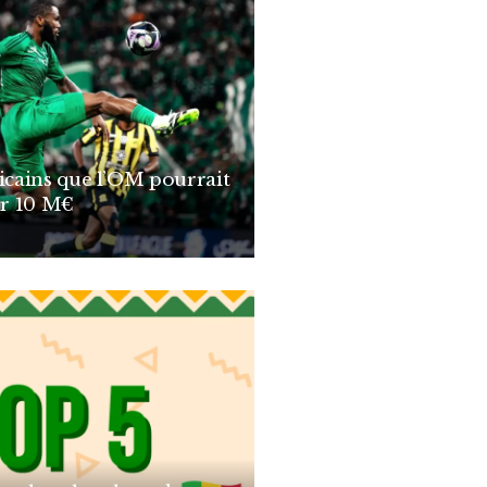
ricains que l’OM pourrait
r 10 M€