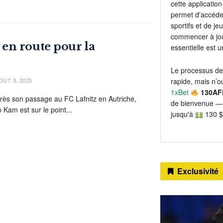
cette application 
permet d'accéder
sportifs et de j
commencer à jou
en route pour la
essentielle est 
Le processus de
ÛT 3, 2025
rapide, mais n’ou
1xBet
130AF
près son passage au FC Lafnitz en Autriche,
de bienvenue — 
n Kam est sur le point...
jusqu'à
130 $
Exclusivité