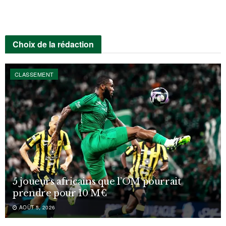
Choix de la rédaction
CLASSEMENT
5 joueurs africains que l’OM pourrait
prendre pour 10 M€
AOÛT 5, 2026