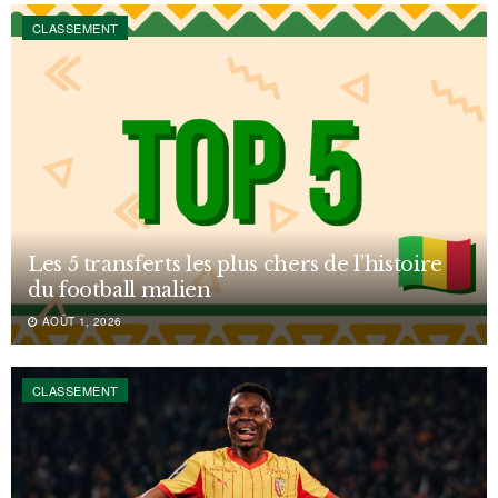
CLASSEMENT
Les 5 transferts les plus chers de l’histoire
du football malien
AOÛT 1, 2026
CLASSEMENT