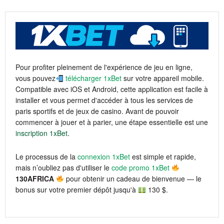
Pour profiter pleinement de l'expérience de jeu en ligne,
vous pouvez
télécharger 1xBet
sur votre appareil mobile.
Compatible avec iOS et Android, cette application est facile à
installer et vous permet d'accéder à tous les services de
paris sportifs et de jeux de casino. Avant de pouvoir
commencer à jouer et à parier, une étape essentielle est une
inscription 1xBet
.
Le processus de la
connexion 1xBet
est simple et rapide,
mais n’oubliez pas d'utiliser le
code promo 1xBet
130AFRICA
pour obtenir un cadeau de bienvenue — le
bonus sur votre premier dépôt jusqu'à
130 $.