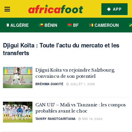
APP
ALGÉRIE
BÉNIN
BF
CAMEROUN
Djigui Koïta : Toute l'actu du mercato et les
transferts
Djigui Koïta va rejoindre Salzbourg,
convaincu de son potentiel
BRÉHIMA DIAKITÉ
JUILLET 1, 2026
CAN U17 – Mali vs Tanzanie : les compos
probables avant le choc
TAHIRY RAKOTOARITIANA
MAI 19, 2026