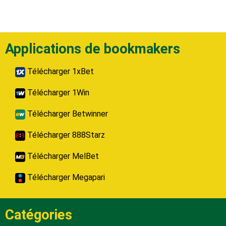
Applications de bookmakers
Télécharger 1xBet
Télécharger 1Win
Télécharger Betwinner
Télécharger 888Starz
Télécharger MelBet
Télécharger Megapari
Catégories