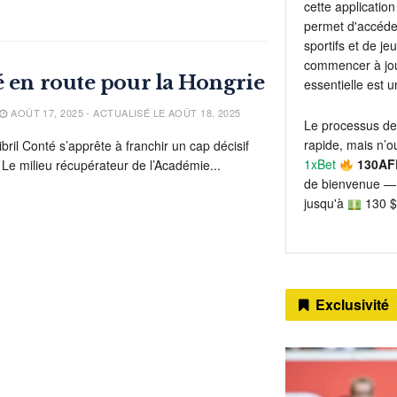
cette application 
permet d'accéder
sportifs et de j
commencer à jou
é en route pour la Hongrie
essentielle est 
AOÛT 17, 2025 - ACTUALISÉ LE AOÛT 18, 2025
Le processus de
rapide, mais n’ou
bril Conté s’apprête à franchir un cap décisif
1xBet
130AF
 Le milieu récupérateur de l’Académie...
de bienvenue — 
jusqu'à
130 $
Exclusivité