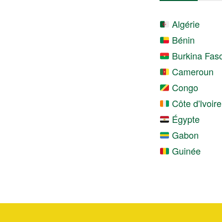
Algérie
Bénin
Burkina Fas
Cameroun
Congo
Côte d'Ivoire
Égypte
Gabon
Guinée