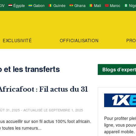
IV
Égypte
Gabon
Guinée
Ghana
Mali
Maroc
Nigé
EXCLUSIVITÉ
OFFICIALISATION
PRO
 et les transferts
Blogs d’exper
fricafoot : Fil actus du 31
T 31, 2025 - ACTUALISÉ LE SEPTEMBRE 1, 2025
Pour profiter pl
us accueillir sur son fil actus 100% foot africain.
ligne, vous pouv
e toutes les rumeurs...
appareil mobile.