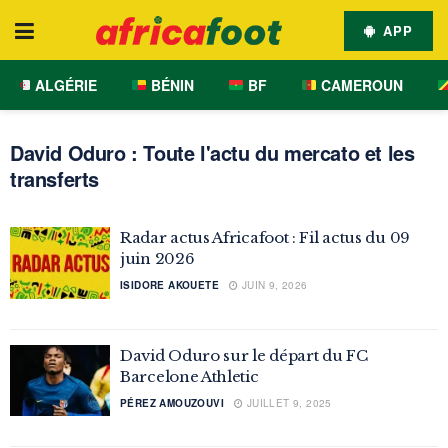
APP
ALGÉRIE
BÉNIN
BF
CAMEROUN
David Oduro : Toute l'actu du mercato et les
transferts
Radar actus Africafoot : Fil actus du 09
juin 2026
ISIDORE AKOUETE
JUIN 9, 2026
David Oduro sur le départ du FC
Barcelone Athletic
PÉREZ AMOUZOUVI
JUILLET 9, 2025