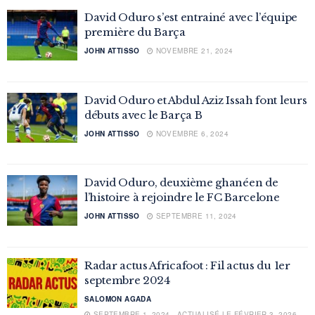
David Oduro s’est entrainé avec l’équipe
première du Barça
JOHN ATTISSO
NOVEMBRE 21, 2024
David Oduro et Abdul Aziz Issah font leurs
débuts avec le Barça B
JOHN ATTISSO
NOVEMBRE 6, 2024
David Oduro, deuxième ghanéen de
l’histoire à rejoindre le FC Barcelone
JOHN ATTISSO
SEPTEMBRE 11, 2024
Radar actus Africafoot : Fil actus du 1er
septembre 2024
SALOMON AGADA
SEPTEMBRE 1, 2024 - ACTUALISÉ LE FÉVRIER 3, 2026