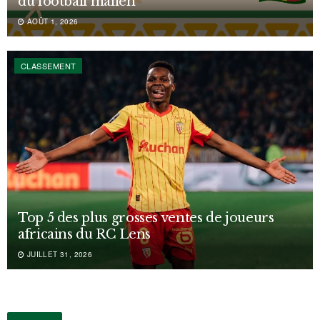
du football malien
AOÛT 1, 2026
CLASSEMENT
Top 5 des plus grosses ventes de joueurs
africains du RC Lens
JUILLET 31, 2026