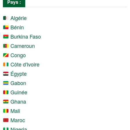
Pays :
Algérie
Bénin
Burkina Faso
Cameroun
Congo
Côte d'Ivoire
Égypte
Gabon
Guinée
Ghana
Mali
Maroc
Nigeria