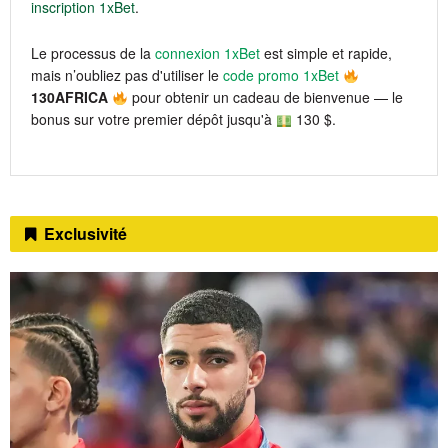
inscription 1xBet
.
Le processus de la
connexion 1xBet
est simple et rapide,
mais n’oubliez pas d'utiliser le
code promo 1xBet
130AFRICA
pour obtenir un cadeau de bienvenue — le
bonus sur votre premier dépôt jusqu'à
130 $.
Exclusivité