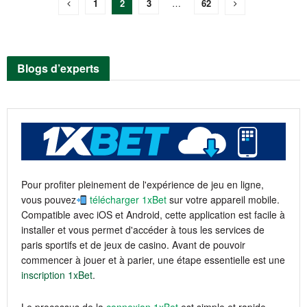
1
2
3
…
62
Blogs d’experts
Pour profiter pleinement de l'expérience de jeu en ligne,
vous pouvez
télécharger 1xBet
sur votre appareil mobile.
Compatible avec iOS et Android, cette application est facile à
installer et vous permet d'accéder à tous les services de
paris sportifs et de jeux de casino. Avant de pouvoir
commencer à jouer et à parier, une étape essentielle est une
inscription 1xBet
.
Le processus de la
connexion 1xBet
est simple et rapide,