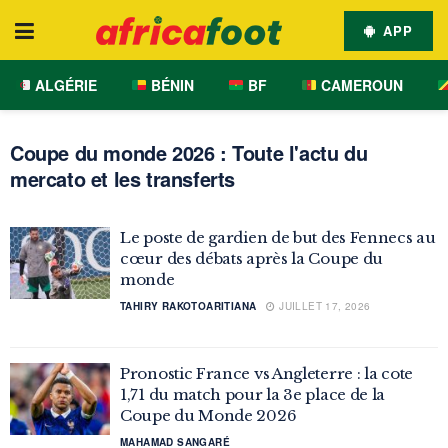
APP
ALGÉRIE
BÉNIN
BF
CAMEROUN
Coupe du monde 2026 : Toute l'actu du
mercato et les transferts
Le poste de gardien de but des Fennecs au
cœur des débats après la Coupe du
monde
TAHIRY RAKOTOARITIANA
JUILLET 17, 2026
Pronostic France vs Angleterre : la cote
1,71 du match pour la 3e place de la
Coupe du Monde 2026
MAHAMAD SANGARÉ