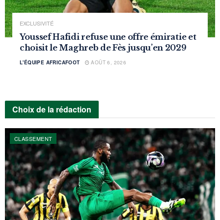
EXCLUSIVITÉ
Youssef Hafidi refuse une offre émiratie et
choisit le Maghreb de Fès jusqu’en 2029
L'ÉQUIPE AFRICAFOOT
AOÛT 6, 2026
Choix de la rédaction
CLASSEMENT