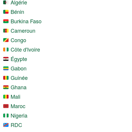
Algérie
Bénin
Burkina Faso
Cameroun
Congo
Côte d'Ivoire
Égypte
Gabon
Guinée
Ghana
Mali
Maroc
Nigeria
RDC