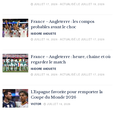
JUILLET 17, 2026 - ACTUALISÉ LE JUILLET 19, 2026
France – Angleterre : les compos
probables avant le choc
ISIDORE AKOUETE
JUILLET 16, 2026 - ACTUALISÉ LE JUILLET 17, 2026
France – Angleterre : heure, chaîne et où
regarder le match
ISIDORE AKOUETE
JUILLET 16, 2026 - ACTUALISÉ LE JUILLET 17, 2026
L’Espagne favorite pour remporter la
Coupe du Monde 2026
VICTOR
JUILLET 16, 2026