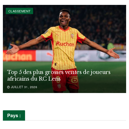
CLASSEMENT
Top 5 des plus grosses ventes de joueurs
africains du RC Lens
JUILLET 31, 2026
Pays :