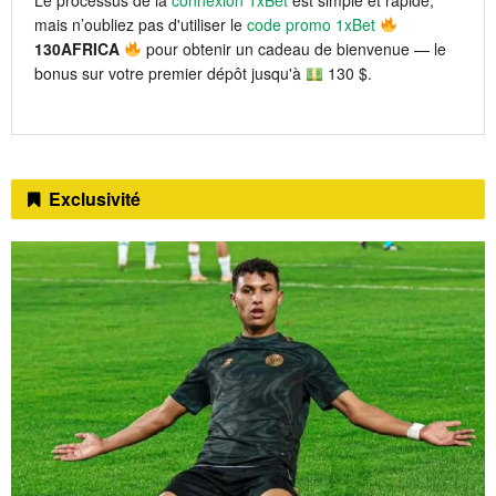
mais n’oubliez pas d'utiliser le
code promo 1xBet
130AFRICA
pour obtenir un cadeau de bienvenue — le
bonus sur votre premier dépôt jusqu'à
130 $.
Exclusivité