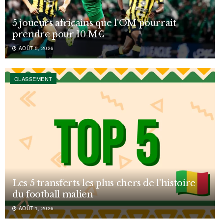
5 joueurs africains que l’OM pourrait
prendre pour 10 M€
AOÛT 5, 2026
CLASSEMENT
Les 5 transferts les plus chers de l’histoire
du football malien
AOÛT 1, 2026