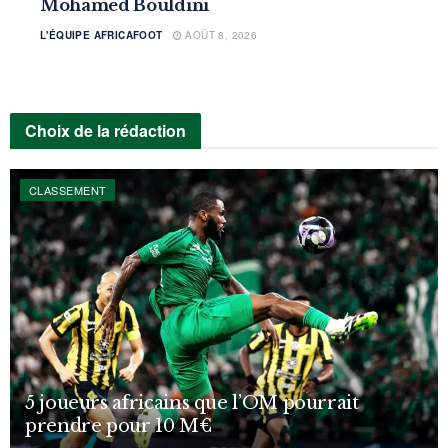
Mohamed Bouldini
L'ÉQUIPE AFRICAFOOT
AOÛT 8, 2026
Choix de la rédaction
CLASSEMENT
5 joueurs africains que l’OM pourrait
prendre pour 10 M€