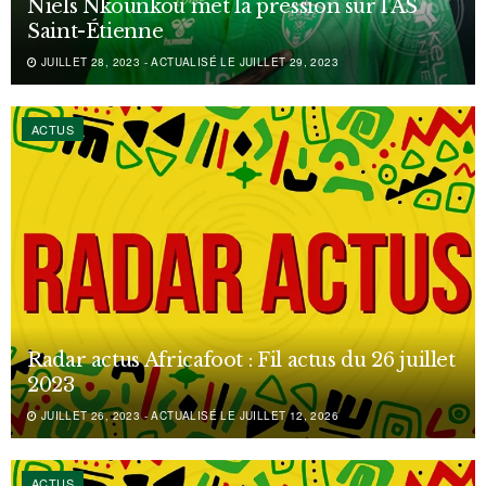
Niels Nkounkou met la pression sur l’AS
Saint-Étienne
JUILLET 28, 2023 - ACTUALISÉ LE JUILLET 29, 2023
ACTUS
Radar actus Africafoot : Fil actus du 26 juillet
2023
JUILLET 26, 2023 - ACTUALISÉ LE JUILLET 12, 2026
ACTUS