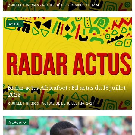
JUILLET 19, 2023 - ACTUALISÉ LE DÉCEMBRE 11, 2024
ACTUS
Radar actus Africafoot : Fil actus du 18 juillet
2023
JUILLET 18, 2023 - ACTUALISÉ LE JUILLET 20, 2023
MERCATO