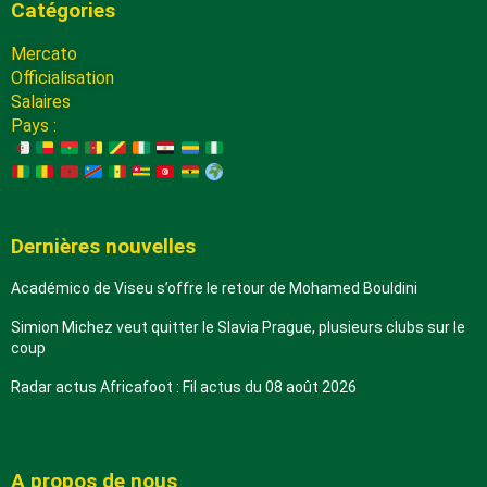
Catégories
Mercato
Officialisation
Salaires
Pays :
Dernières nouvelles
Académico de Viseu s’offre le retour de Mohamed Bouldini
Simion Michez veut quitter le Slavia Prague, plusieurs clubs sur le
coup
Radar actus Africafoot : Fil actus du 08 août 2026
A propos de nous