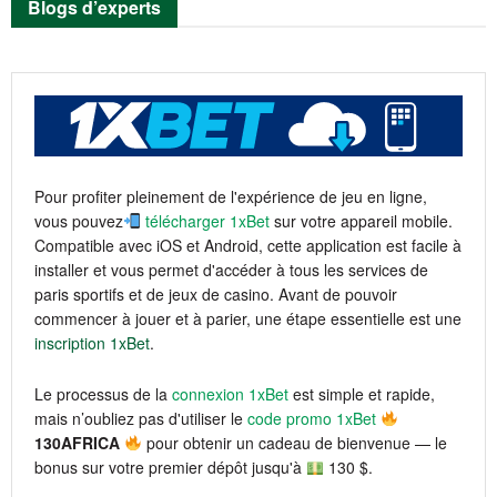
Blogs d’experts
Pour profiter pleinement de l'expérience de jeu en ligne,
vous pouvez
télécharger 1xBet
sur votre appareil mobile.
Compatible avec iOS et Android, cette application est facile à
installer et vous permet d'accéder à tous les services de
paris sportifs et de jeux de casino. Avant de pouvoir
commencer à jouer et à parier, une étape essentielle est une
inscription 1xBet
.
Le processus de la
connexion 1xBet
est simple et rapide,
mais n’oubliez pas d'utiliser le
code promo 1xBet
130AFRICA
pour obtenir un cadeau de bienvenue — le
bonus sur votre premier dépôt jusqu'à
130 $.