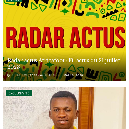
Radar actus Africafoot : Fil actus du 21 juillet
2023
JUILLET 21, 2023 - ACTUALISÉ LE MAI 10, 2026
EXCLUSIVITÉ