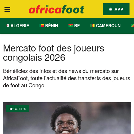
APP
ALGÉRIE
BÉNIN
BF
CAMEROUN
Mercato foot des joueurs
congolais 2026
Bénéficiez des infos et des news du mercato sur
AfricaFoot, toute l’actualité des transferts des joueurs
de foot au Congo.
RECORDS