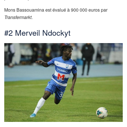
Mons Bassouamina est évalué à 900 000 euros par
Transfermarkt
.
#2 Merveil Ndockyt