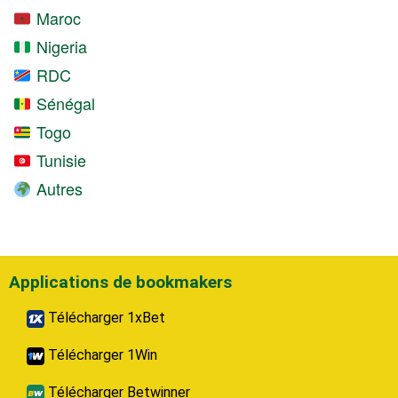
Maroc
Nigeria
RDC
Sénégal
Togo
Tunisie
Autres
Applications de bookmakers
Télécharger 1xBet
Télécharger 1Win
Télécharger Betwinner