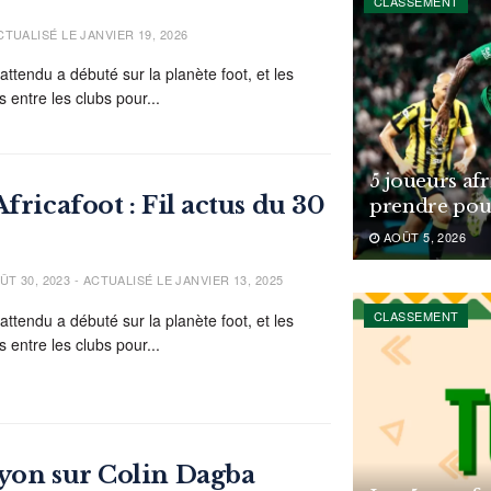
CLASSEMENT
CTUALISÉ LE JANVIER 19, 2026
attendu a débuté sur la planète foot, et les
s entre les clubs pour...
5 joueurs af
fricafoot : Fil actus du 30
prendre pou
AOÛT 5, 2026
T 30, 2023 - ACTUALISÉ LE JANVIER 13, 2025
CLASSEMENT
attendu a débuté sur la planète foot, et les
s entre les clubs pour...
yon sur Colin Dagba