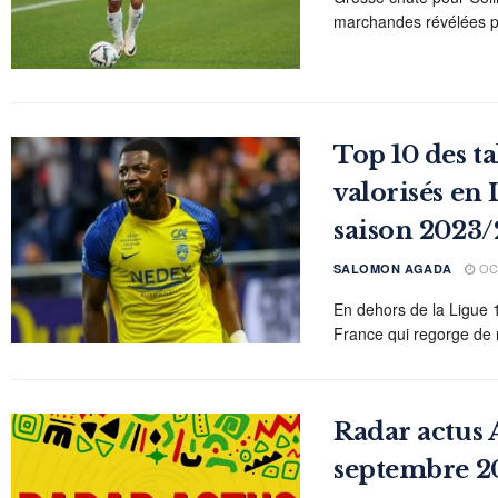
marchandes révélées pa
Top 10 des ta
valorisés en 
saison 2023
OCT
SALOMON AGADA
En dehors de la Ligue 1
France qui regorge de 
Radar actus A
septembre 2