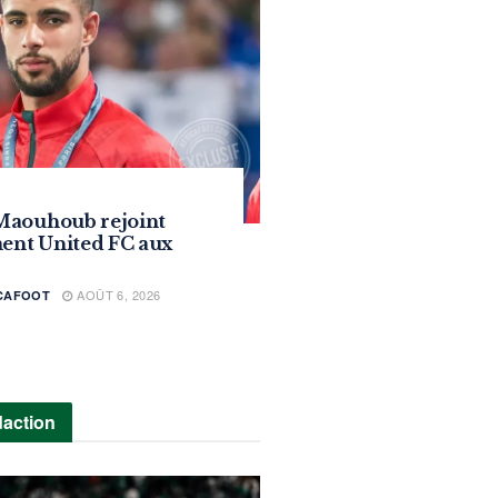
Maouhoub rejoint
ment United FC aux
AOÛT 6, 2026
ICAFOOT
daction