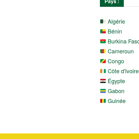
Pays :
Algérie
Bénin
Burkina Fas
Cameroun
Congo
Côte d'Ivoire
Égypte
Gabon
Guinée