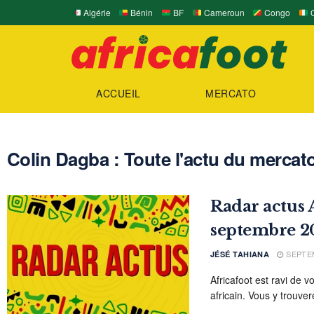
Algérie
Bénin
BF
Cameroun
Congo
C
ACCUEIL
MERCATO
Colin Dagba : Toute l'actu du mercato 
Radar actus A
septembre 2
SEPTEM
JÉSÉ TAHIANA
Africafoot est ravi de v
africain. Vous y trouvere