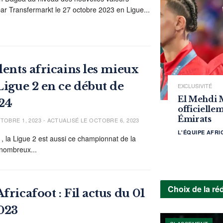
r Transfermarkt le 27 octobre 2023 en Ligue...
lents africains les mieux
Ligue 2 en ce début de
EXCLUSIVITÉ
El Mehdi 
/24
officielle
Émirats
OBRE 1, 2023 - ACTUALISÉ LE OCTOBRE 6, 2023
L'ÉQUIPE AFR
, la Ligue 2 est aussi ce championnat de la
nombreux...
Choix de la ré
fricafoot : Fil actus du 01
023