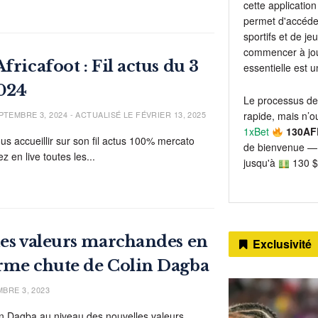
cette application 
permet d'accéder
sportifs et de j
commencer à jou
fricafoot : Fil actus du 3
essentielle est 
024
Le processus de
TEMBRE 3, 2024 - ACTUALISÉ LE FÉVRIER 13, 2025
rapide, mais n’ou
1xBet
130AF
ous accueillir sur son fil actus 100% mercato
de bienvenue — 
z en live toutes les...
jusqu'à
130 $
des valeurs marchandes en
Exclusivité
rme chute de Colin Dagba
BRE 3, 2023
n Dagba au niveau des nouvelles valeurs