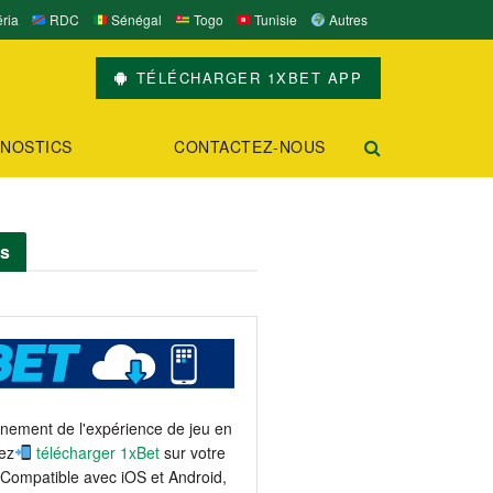
ria
RDC
Sénégal
Togo
Tunisie
Autres
TÉLÉCHARGER 1XBET APP
NOSTICS
CONTACTEZ-NOUS
ts
einement de l'expérience de jeu en
ez
télécharger 1xBet
sur votre
 Compatible avec iOS et Android,