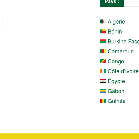
Pays :
Algérie
Bénin
Burkina Fas
Cameroun
Congo
Côte d'Ivoire
Égypte
Gabon
Guinée