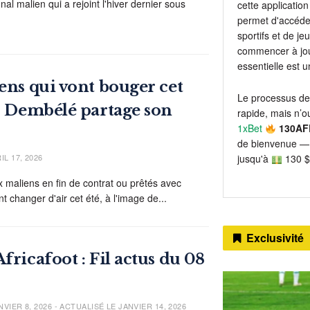
ional malien qui a rejoint l'hiver dernier sous
cette application 
permet d'accéder
sportifs et de j
commencer à jou
essentielle est 
iens qui vont bouger cet
Le processus de
ou Dembélé partage son
rapide, mais n’ou
1xBet
130AF
de bienvenue — 
IL 17, 2026
jusqu'à
130 $
x maliens en fin de contrat ou prêtés avec
t changer d'air cet été, à l'image de...
Exclusivité
fricafoot : Fil actus du 08
VIER 8, 2026 - ACTUALISÉ LE JANVIER 14, 2026