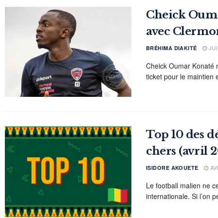
Cheick Ouma
avec Clermo
JUI
BRÉHIMA DIAKITÉ
Cheick Oumar Konaté ne
ticket pour le maintien
Top 10 des d
chers (avril 
AVR
ISIDORE AKOUETE
Le football malien ne ce
internationale. Si l’on 