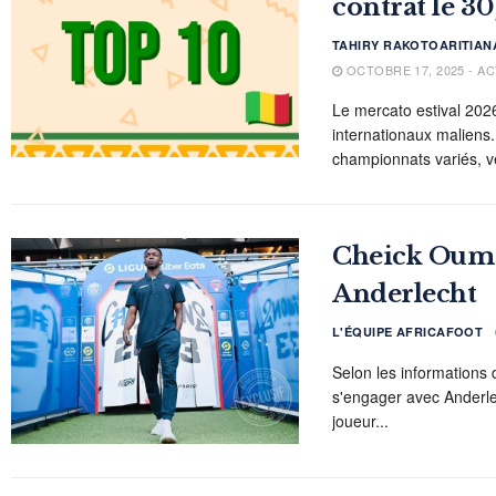
contrat le 30
TAHIRY RAKOTOARITIAN
OCTOBRE 17, 2025 - ACT
Le mercato estival 2026
internationaux maliens.
championnats variés, ve
Cheick Ouma
Anderlecht
L'ÉQUIPE AFRICAFOOT
Selon les informations 
s'engager avec Anderlech
joueur...