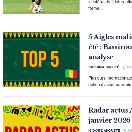
le latéral droit internat
forme...
5 Aigles mal
été : Bassir
analyse
AVR
BRÉHIMA DIAKITÉ
Plusieurs internationau
option d'achat pourraien
Radar actus A
janvier 2026
JAN
ISIDORE AKOUETE