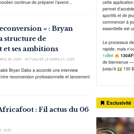
cette application 
phocéen continue de préparer l'avenir...
permet d'accéder
sportifs et de j
commencer à jou
reconversion » : Bryan
essentielle est 
a structure de
Le processus de
et ses ambitions
rapide, mais n’ou
1xBet
130AF
RS 26, 2026 - ACTUALISÉ LE MARS 27, 2026
de bienvenue — 
jusqu'à
130 $
kinabè Bryan Dabo a accordé une interview
 Entre reconversion professionnelle et lancement
Exclusivité
fricafoot : Fil actus du 06
, 2025