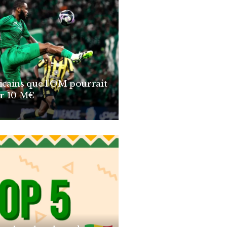
ricains que l’OM pourrait
r 10 M€