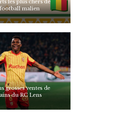
rts les plus chers de
 football malien
us grosses ventes de
cains du RC Lens