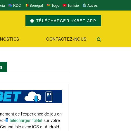
ria
RDC
Sénégal
Togo
Tunisie
Autres
TÉLÉCHARGER 1XBET APP
NOSTICS
CONTACTEZ-NOUS
ts
einement de l'expérience de jeu en
ez
télécharger 1xBet
sur votre
 Compatible avec iOS et Android,