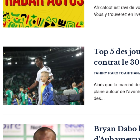
Africafoot est ravi de vo
Vous y trouverez en liv
Top 5 des jo
contrat le 30
TAHIRY RAKOTOARITIAN
Alors que le marché des
plane autour de l'aveni
des...
Bryan Dabo lè
d’Aubameyan