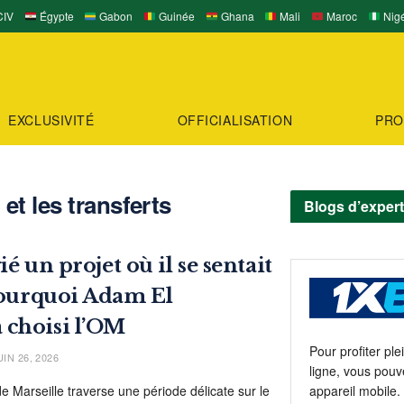
IV
Égypte
Gabon
Guinée
Ghana
Mali
Maroc
Nigé
EXCLUSIVITÉ
OFFICIALISATION
PRO
et les transferts
Blogs d’exper
gié un projet où il se sentait
 pourquoi Adam El
 choisi l’OM
Pour profiter pl
IN 26, 2026
ligne, vous pouv
appareil mobile.
e Marseille traverse une période délicate sur le